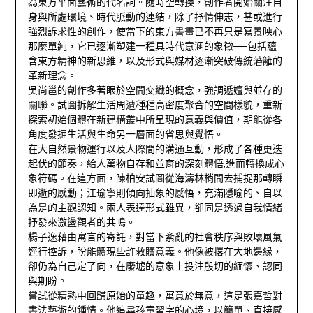
為東方平面藝術的代名詞。隨時空轉換，創作者開始關注自
身與所處環境、時代脈動的連結，除了抒情伸志，甚或進行
強烈訴求性的創作，使當下的東方書畫已不再只是寫景映心
那麼單純，它已逐漸塑建一種具時代意涵的象徵──包括蘊
含東方精神的新思維，以及形式與媒材逐漸突破傳統藩籬的
革新理念。
吳尚邕的創作多著眼於空間交織的概念，強調遞嬗與並存的
關聯。試圖拆解生活周遭種種高密度聚合的空間樣貌，重新
探索初始個體在新建構叢中所呈現的意義與價值，期能從各
角度發掘生活與生命另一層面的省思與覺悟。
在大自然景物運行以及人際間的溝通互動，形成了各種更迭
起伏的節奏，給人萬物自存和並育的深刻體悟,進而轉換成心
象符碼。在這方面，陳柏安試圖從海濤林梢間去捕捉那轉瞬
即逝的感動；江瑜寧則傾向抽象的感悟，充滿隱喻的、自以
為是的主觀認知。兩人表達形式雖異，卻同是透過自我情緒
抒發來激盪觀者的共鳴。
楊子逸藉由寓言的寄託，對當下紊亂的社會秩序與敗壞風氣
逕行控訴，盼能體現些許救贖意義。他像被撂在大地邊緣，
卻仍為自己定了向，在廢墟的意象上投注殷切的緬懷、認同
與期盼。
嘗試從精熟中回歸原始的童趣，寓意於無意，這是張嘉哲對
書法藝術的鍾情。他追尋孩童習字的心境，以簡單、直接感