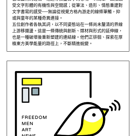
受文字形體的有機性與空間感；從筆法、造形、情態重建對
文字書寫的感受──無論從視覺方格內游走的線條筆觸，抑
或與童年的某種奇異連接。
五位創作者各執其詞，以不同姿態站在一條尚未釐清的界線
上游移擺盪。這是一條傳統與創新、媒材與形式的延伸線，
也是一種破壞後重新塑建的連結線。他們正徘徊、探索在厚
植東方美學能量的路徑上，不斷精進蛻變。