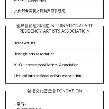
文化部全國藝文活動資訊系統網
國際藝術駐村相關 INTERNATIONAL ART
RESIDENCY, ARTISTS´ASSOCIATION
Trans Artists
Triangle arts association
KHOJ International Artists’ Association
Helsinki International Artists Association
藝術文化基金會 FONDATION
– 臺灣