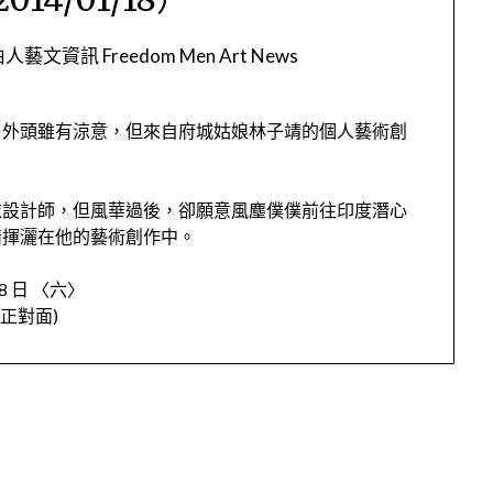
人藝文資訊 Freedom Men Art News
，外頭雖有涼意，但來自府城姑娘林子靖的個人藝術創
衣設計師，但風華過後，卻願意風塵僕僕前往印度潛心
情揮灑在他的藝術創作中。
18 日 〈六〉
場正對面)