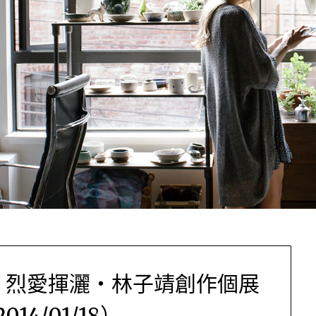
‧烈愛揮灑‧林子靖創作個展
2014/01/18）