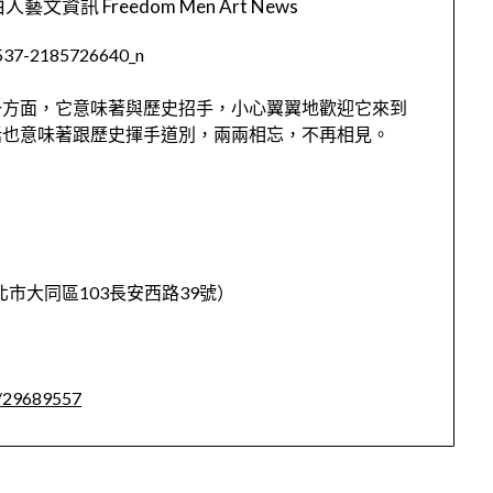
人藝文資訊 Freedom Men Art News
一方面，它意味著與歷史招手，小心翼翼地歡迎它來到
話也意味著跟歷史揮手道別，兩兩相忘，不再相見。
台北市大同區103長安西路39號）
t/29689557