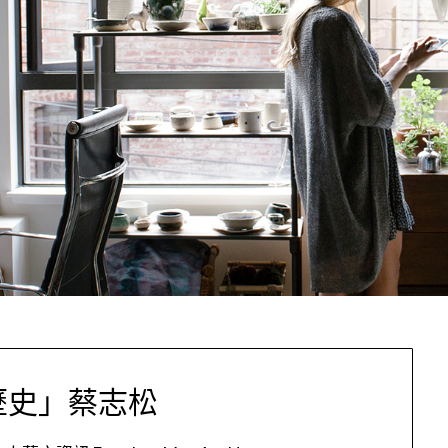
歷史」蔡志松