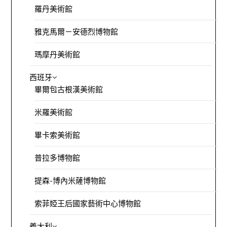
羅丹美術館
雅克馬爾－安德烈博物館
瑪摩丹美術館
西班牙
畢爾包古根漢美術館
米羅美術館
畢卡索美術館
普拉多博物館
提森-博內米薩博物館
索菲婭王后國家藝術中心博物館
義大利