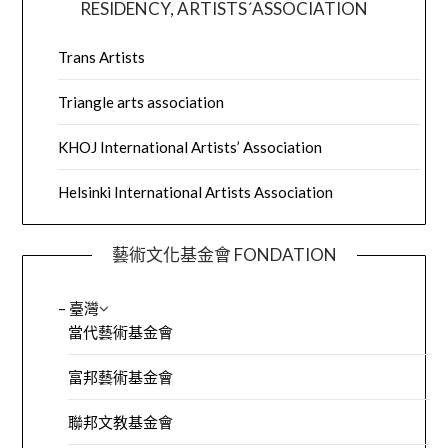
RESIDENCY, ARTISTS´ASSOCIATION
Trans Artists
Triangle arts association
KHOJ International Artists’ Association
Helsinki International Artists Association
藝術文化基金會 FONDATION
– 臺灣
當代藝術基金會
富邦藝術基金會
聯邦文教基金會