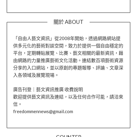
關於 ABOUT
「自由人藝文資訊」從2008年開始，透過網路網站提
供多元化的藝術對談空間，致力於提供一個自由穩定的
平台，定期轉貼展覽、比賽、藝文相關的最新資訊，藉
由網路的力量推廣藝術文化活動。連結數百項藝術資源
分享的入口網站，並以原創的專題報導、評論、文章深
入各領域及展覽現場。
廣告刊登｜藝文資訊推廣 收費說明
歡迎提供藝文資訊及連結，以及任何合作可能，請洽來
信。
freedommennews@gmail.com