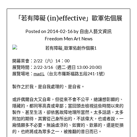
「若有障礙 (in)effective」歐軍佑個展
Posted on
2014-02-16
by
自由人藝文資訊
Freedom Men Art News
開幕茶會：2/22（六）14：00
展覽時間：2/22-3/16（週二-週日 13:00-20:00）
展覽場地：
mad L
（台北市羅斯福路五段241-1號）
製作之於我，是自我處理的、是自省。
或許偶爾自大又自卑，但從來不會不公平，總讓想彰顯的、
隱藏的，都同等高貴或卑鄙；當回頭去檢視這些時間以來的
製作、甚至生活，卻依舊故障地理所當然。太多話語，太多
附加的期待，其實從己身所出的，不該偉大，也或者說，一
廂情願多不必要。無論虛浮的、如實的、欽慕的，還是貶損
的，也終將成為眾多之一，被推翻的昔日而已。