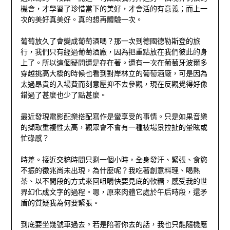
機會，才學習了珍惜當下的美好，才會活的有意義；而上一
次的美好真美好。真的想再體驗一次。
葡萄放久了會變成葡萄酒嗎？那一次到德國德勒斯登的旅
行，我們只有經過葡萄酒廠，因為把重點放在我們彼此的身
上了。所以這個疑問還是存在著。還有一次在葡萄牙波爾多
穿越挑高大橋的時候也看到對岸林立的葡萄酒廠，可是因為
太過昂貴的入場費而刻意壓抑不去參觀，現在反觀覺得好像
錯過了甚麼也少了點甚麼。
最近發現電影配樂搭配寫作是蠻享受的事情。只是如果音樂
的擷取重複性太高，觀眾會不會有一種被場景拉扯的暈眩或
忙碌感？
時差。接近交稿時間只剩一個小時，全身發汗、緊張、食慾
不振的徵兆尚未出現，為什麼呢？我吃著創意料理、喝熱
茶、以不間段的方式來回咀嚼快要見底的軟糖，感受我的世
界幻化成文字的過程。嗯，原來肉體它處於午后時段，還矛
盾的質疑我為何要緊張。
到底要坐幾號車過去。若是陪著你去的話，我也只能隨機應