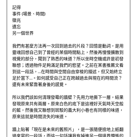
記得
事件 (場景、時間)
徵兆
遺忘
另一個世界
我們有甚麼方法再一次回到過去的片段？回憶是動詞，是用
靈魂回想自己到了曾經的某個時間點上，然後再慢慢擴散到
視覺的部分，聞到了熟悉的味道？所以坐時空機或許是初發
聯想；透過物件足夠滿足我們的慾望。之前在某書推薦文看
到這一段話，…在時間與空間自由穿梭的描述，但又始終立
足於當下…。如何感受自己正在跨越過去與現在的時間流？
還有未來緊靠著身後的感覺。
所以我們該如何清理發霉的牆壁？先用力地撕下一層，結果
發現原來共有兩層。原來白色的底下是這裡好天氣時天空般
的藍，然後我又聯想到斑駁的義大利小巷也有同樣的味道，
原來這就是時間流失的味道。
牆上貼著「現在是未來的舊照片」，是一張隨便撿地上紙翻
過來寫的一段話，而這一句話讓我有掉進另一個境界惆悵的