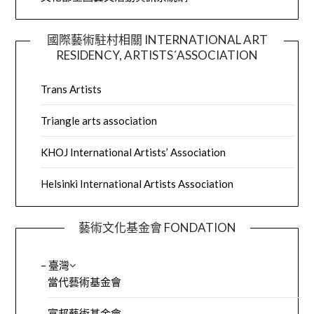
國際藝術駐村相關 INTERNATIONAL ART
RESIDENCY, ARTISTS´ASSOCIATION
Trans Artists
Triangle arts association
KHOJ International Artists’ Association
Helsinki International Artists Association
藝術文化基金會 FONDATION
– 臺灣
當代藝術基金會
富邦藝術基金會