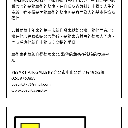
（Markus Lüpertz），弗萊勒自言從老師身上學到最多也影
響最深的是對藝術的態度，在自我反省與批判中找到人生的
意義。這不僅是面對藝術的態度更是身而為人的基本信念及
價值。
弗萊勒將十年來的第一次新作發表獻給台灣。對他而言, 台
灣在他心裡既遙遠又最靠近，是對東方哲思的德國人回應，
同時呼應他新作中對時空交錯的愛戀。
藝術家也將親自從德國來台, 將他的藝術在遙遠的亞洲呈
現。
YESART AIR GALLERY
台北市中山北路七段48號2樓
02-28763858
yesart777@gmail.com
www.yesart.com.tw