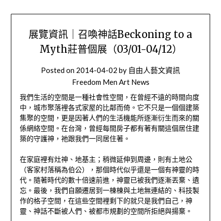
展覽資訊｜召喚神話Beckoning to a
Myth莊普個展（03/01-04/12）
Posted on
2014-04-02
by
自由人藝文資訊
Freedom Men Art News
我們生活的空間是一種社會性空間，在曾經不遠的時間向度
中，城市聚落裡各式家屋的比鄰而倚。它不只是一個個建築
集聚的空間，更是因著人們的生活機能所逐漸衍生而來的關
係網絡空間。在台灣，曾經每間房子都有著有關這個居住建
築的守護神，祂跟我們一同居住著。
在家庭裡有灶神、地基主；稍微延伸到周邊，則有土地公
（客家村落稱為伯公），那個時代似乎還是一個有神靈的時
代。隨著時代的數十倍速前進，神靈已被我們逐漸丟棄、遺
忘。最後，我們自願遷居到一棟棟與土地無連結的、科技製
作的格子空間，在這些空間裡剩下的就只是我們自己，神
靈、神話不斷被人們、被都市規劃的空間所拒絕與揚棄。