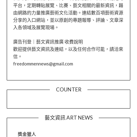
平台，定期轉貼展覽、比賽、藝文相關的最新資訊，藉
由網路的力量推廣藝術文化活動。連結數百項藝術資源
分享的入口網站，並以原創的專題報導、評論、文章深
入各領域及展覽現場。
廣告刊登｜藝文資訊推廣 收費說明
歡迎提供藝文資訊及連結，以及任何合作可能，請洽來
信。
freedommennews@gmail.com
COUNTER
藝文資訊 ART NEWS
獎金獵人