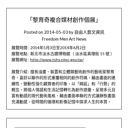
「黎育奇複合媒材創作個展」
Posted on
2014-05-03
by
自由人藝文資訊
Freedom Men Art News
展覽時間 : 2014年5月3日至2014年6月2日
展覽地點 : 新北市淡水古蹟博物館（ 淡水區真理街 15 號 ）
展覽網址 :
http://www.tshs.ntpc.gov.tw/
展覽介紹 : 擅長油畫、裝置和立體類藝術創作的藝術家黎育
奇，喜好以聯作的形式重覆相同的創作符碼，藉由畫面的連
續性、變動性強化觀賞者的印象，以「綿延」和「行勢」的
概念，將個人情感和生活記憶轉化為創作語彙，呈現多元且
富有動感的現代藝術風格，藉由畫面串聯的方式讓靜態畫面
充滿動感，從時間的循環和影像記憶中探求人生的本質。