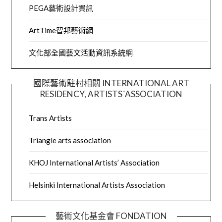
PEGA藝術設計資訊
ArtTime智邦藝術網
文化部全國藝文活動資訊系統網
國際藝術駐村相關 INTERNATIONAL ART
RESIDENCY, ARTISTS´ASSOCIATION
Trans Artists
Triangle arts association
KHOJ International Artists’ Association
Helsinki International Artists Association
藝術文化基金會 FONDATION