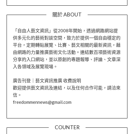
關於 ABOUT
「自由人藝文資訊」從2008年開始，透過網路網站提
供多元化的藝術對談空間，致力於提供一個自由穩定的
平台，定期轉貼展覽、比賽、藝文相關的最新資訊，藉
由網路的力量推廣藝術文化活動。連結數百項藝術資源
分享的入口網站，並以原創的專題報導、評論、文章深
入各領域及展覽現場。
廣告刊登｜藝文資訊推廣 收費說明
歡迎提供藝文資訊及連結，以及任何合作可能，請洽來
信。
freedommennews@gmail.com
COUNTER