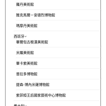
羅丹美術館
雅克馬爾－安德烈博物館
瑪摩丹美術館
西班牙
畢爾包古根漢美術館
米羅美術館
畢卡索美術館
普拉多博物館
提森-博內米薩博物館
索菲婭王后國家藝術中心博物館
義大利