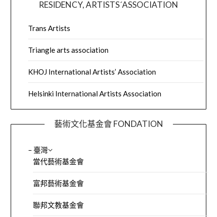
RESIDENCY, ARTISTS´ASSOCIATION
Trans Artists
Triangle arts association
KHOJ International Artists’ Association
Helsinki International Artists Association
藝術文化基金會 FONDATION
– 臺灣
當代藝術基金會
富邦藝術基金會
聯邦文教基金會