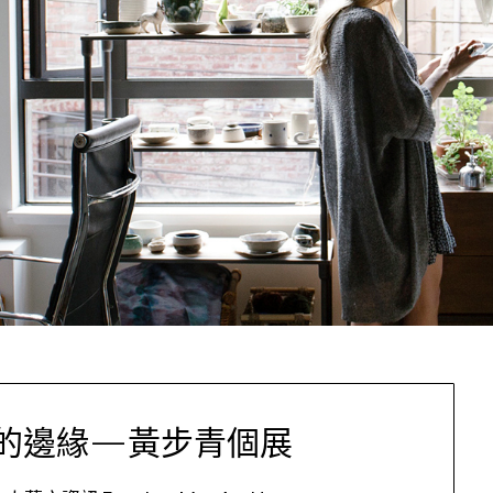
的邊緣—黃步青個展