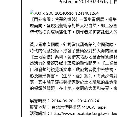
Posted on
2014-07-05
by
自由
【門外家園：荒蕪的邊緣】—黃步青個展，選
題面向，呈現出藝術家對於大地自然、鄉土家
時代轉換與環境變化下，創作者如何寄託個人
黃步青本次個展，針對當代藝術館的空間動線
時代的情感記憶，抒發了藝術家對於大海的無
【土地關懷】系列，藝術家巧妙地結合異質媒
然活力的讚頌及鄉土環境的熱情關照。【工業
目和發想的視覺新文本，啟發觀者從中去檢視
形及無形弊害。【生命‧愛】系列，將黃步青
寫，其中除了穿插藝術家對於土地環境的品質
的揭露與關照，在土地、家園的大愛和夫妻、
展覽時間： 2014-06-28 – 2014-08-24
展覽地點： 台北當代藝術館 MOCA Taipei
活動網址： http://www.mocataipei.org.tw/index