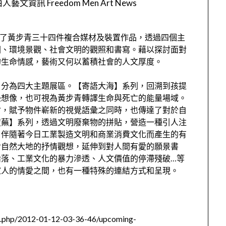
人藝文資訊 Freedom Men Art News
集了黃步青三十四件複合媒材及裝置作品，透過四個主
園、環境景觀、社會文明的觀照和書寫。藉以探討面對
的生命情感，藝術又何以蓄積社會的人文厚度。
，分為四大主題展區。【寄語大海】系列，回溯到孩提
邊想像，也可視為黃步青轉譯生命與死亡的能量場域。
材，賦予物件嶄新的視覺語彙之同時，也傳達了對於自
荒蕪】系列，透過文明廢棄物的拼貼，營造一種引人注
，伴隨著今日工業製造文明和商業消費文化而產生的有
對自然大地的抒情觀想，延伸到對人間有愛的願景書
淪落、工業文化的暴力滲透、人文價值的停滯殘破…等
家人的情愛之間，也有一種特殊的連結方式和呈現。
.php/2012-01-12-03-36-46/upcoming-