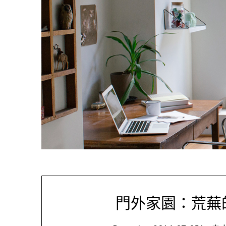
門外家園：荒蕪