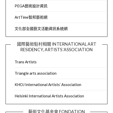
PEGA藝術設計資訊
ArtTime智邦藝術網
文化部全國藝文活動資訊系統網
國際藝術駐村相關 INTERNATIONAL ART
RESIDENCY, ARTISTS´ASSOCIATION
Trans Artists
Triangle arts association
KHOJ International Artists’ Association
Helsinki International Artists Association
藝術文化基金會 FONDATION