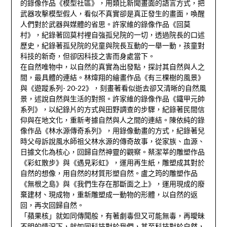
的錄像作品《模型社區》，用類比新聞畫面的語言方式，把
武器攻擊模型假人，看似不真實卻是真正發生的畫面，喚醒
人們對於武器與媒體的省思。許家維的錄像作品《回莫
村》，紀錄著回莫村裡自強孤兒院的一切，透過院長的口述
歷史，紀錄著孤兒院的兒童與院長互動的一舉一動，孩童對
科技的新奇，但卻因科技之害而身處當下。
在自然唯物中，以自然的真實為出發點，探討其自然與人之
間，最具體的連結。林煒翔的繪畫作品《有三棵樹的風景》
與《遊蹤系列- 20-22》，刻畫著看似逝去卻又清晰的自然風
景，述說自然與生活的對照。許家維的錄像作品《鐵甲元帥
系列》，以紀錄片的方式與田野調查的步驟，紀錄著民間信
仰與在地文化，重新考據自然與人之間的連結。陳依純的錄
像作品《林水源傳奇系列》，用錄像動畫的方式，紀錄著兒
時父母訴說風水師祖父林水源的傳奇故事，從家族、血源、
日據文化為核心，回歸自然神靈的觀察。蔡潔莘的雕塑作品
《彩虹散步》與《遇見彩虹》，運用再生紙，雕塑成其對於
自然的想像，用自然的材質形塑自然。盧之筠的雕塑作品
《無根之島》與《我們生存在那斷面之上》，運用現成的廢
棄建材、現成物，重新雕塑成一動物的形體，以自然的返
回，再次回歸自然。
「蘋果核」就如同傳聞般，有著劇毒但又可能無毒，再曖昧
不明的情況下，就如同科技對於我們，甚至科技對於自然，