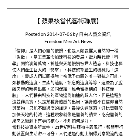
【 蘋果核當代藝術聯展】
Posted on
2014-07-06
by
自由人藝文資訊
Freedom Men Art News
「信仰」是人們心靈的依歸，也是人類畏懼大自然的一種
「象徵」，當工業革命加速科技的發展，電力時代使「科
學」開始凌駕萬物，神祉與天地慢慢被世人遺忘，科技也驅
使人們產生巨大的「慾望」，科技慾望產生的機械化「速
度」，變成人們試圖擺脫上帝賦予肉體的唯一對抗之可能，
如移動的速度、生產的速度、訊息的速度等等，這些為了脫
離肉體的精神出竅，如同保羅．維希留提到的「科技義
肢」，人們藉由科技的產物達到加速的超人化，但是這種加
速並非真實，只是某種身體感的出局，讓身體不在信仰自然
與萬物，只能不斷過度的加速，最後失速墜落，好比毒藥般
加快天地的耗滅，這種現象就像是營養的蘋果，吃完營養的
果肉之後剩下有毒的核心，不知如何是好。
當科技被資本所掌控，21世紀科技拜物主義風行，智慧型行
動裝置與生活密不可分，人們透過行動上網得到意識流的連