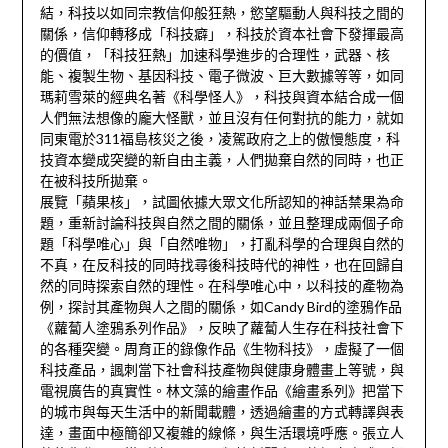
結，科技以如同宗教信仰般狂熱，慾望驅動人與科技之間的
關係，信仰轉移成「科技癖」，科技於資本社會下發揮最高
的價值，「科技狂熱」加速科學進步的合理性，武器、核
能、複製生物、基因科技、電子微波、巨大數據等等，如同
瑪莉雪萊的經典名著《科學怪人》，科技與資本結合成一個
人們無法想像的龐大怪獸，並且沒有任何對抗的能力，就如
同東電於311福島核災之後，凌駕政府之上的傲慢態度，科
技資本變成突變的新自由主義，人們拋棄自然的同時，也正
在被科技所拋棄。
展覽「蘋果核」，試圖依據大眾文化所認知的神話禁果為命
題，重新討論科技與自然之間的關係，並且整理成兩個子命
題「科學唯心」與「自然唯物」，打亂科學的合理與自然的
不真，在反科技的同時找尋後科技時代的神性，也在回歸自
然的同時探索自然的理性。在科學唯心中，以科技的產物為
例，探討其產物與人之間的關係，如Candy Bird的塗鴉作品
《蘿蔔人塗鴉系列作品》，反映了蘿蔔人生存在科技社會下
的各種突變。周育正的錄像作品《生物科技》，虛擬了一個
科技產品，諷刺當下社會科技產物與健康身體畫上等號，與
電視廣告的真實性。林文藻的繪畫作品《繪畫系列》把當下
的城市與每天生活中的新聞載體，透過繪畫的方式轉譯與表
達，畫面中極簡卻又複雜的線條，與生活環境呼應。張立人