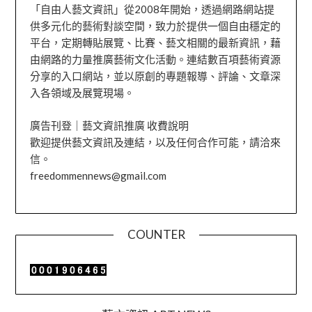
「自由人藝文資訊」從2008年開始，透過網路網站提
供多元化的藝術對談空間，致力於提供一個自由穩定的
平台，定期轉貼展覽、比賽、藝文相關的最新資訊，藉
由網路的力量推廣藝術文化活動。連結數百項藝術資源
分享的入口網站，並以原創的專題報導、評論、文章深
入各領域及展覽現場。
廣告刊登｜藝文資訊推廣 收費說明
歡迎提供藝文資訊及連結，以及任何合作可能，請洽來
信。
freedommennews@gmail.com
COUNTER