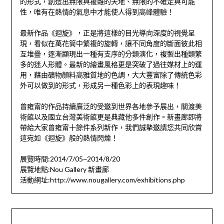
的形式，創造出無限與複雜的天地、無限的不確定與可能
性，唯有在熱情的氣息中才能使人得到高峰體驗！
最新作品《迴旋》，正是將這樣的目光導向深度的視覺呈
現，看似在萬花筒中繁複的旋轉，讓不同角度的斷面彼此相
互堆疊，逐漸顯現出一種有支序的分類演化，複製出種類繁
多的迷人形體。最新的繪畫風格更是突破了過往媒材上的運
用，藉由礦物顏料高雅質地的色調，大大豐富除了傳統色彩
外可以做到的形式，形成另一種色彩上的表現趣味！
曾雍甯的作品持續廣泛的受邀到世界各地參予展出，關渡美
術館以及國立台灣美術館更是典藏他多件創作。新畫廊即將
帶給大家曾雍甯十餘件系列新作，我們誠摯邀請您共同欣賞
這宛如《迴旋》般的熱情閃爍！
展覽時間:2014/7/05~2014/8/20
展覽地點:Nou Gallery 新畫廊
活動網址:http://www.nougallery.com/exhibitions.php