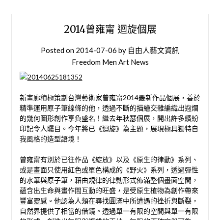
2014曾雍甯 迴旋個展
Posted on
2014-07-06
by
自由人藝文資訊
Freedom Men Art News
新畫廊積極策劃台灣藝術家曾雍甯2014最新作品個展，善於
精準運用原子筆線條的他，透過不斷的描繪交雜編織出迿爛
的幾何圖形創作享負盛名！繼去年秋瑟個展，開出許多繽紛
印記令人矚目。今年將已《迴旋》為主題，展現極具獨特自
我風格的造型語境！
曾雍甯有別於已往作品《綻放》以及《原生的律動》系列、
或是畫面只使用紅色或單色構成的《野火》系列，透過彈性
的水筆與原子筆，藉由規律的律動形式佈滿整個畫面空間，
蘊含出生命與畫作間互動的旺盛，是受原生植物為創作帶來
豐富靈感。他認為人類在尋找圓滿中所遭遇的挫折與斷裂，
自然界提供了相當的借鏡。透過單一有限的空間與單一有限