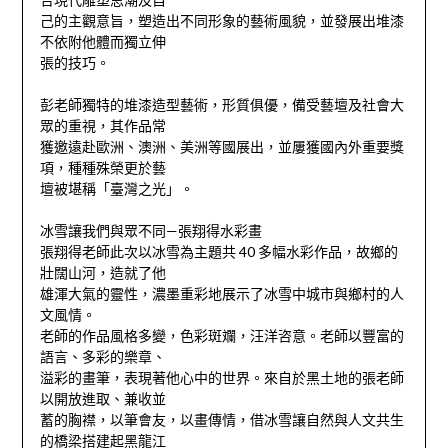
己的主觀意旨，塑造出不同形象的藝術風貌，並發展出堆漆
不依附他體而獨立伸
張的技巧。
彭老師獨特的堆漆造型藝術，形質俱優，備受藝壇及社會大
眾的重視，其作品常
獲邀遠赴歐洲、澳洲、美洲等國展出，並屢獲國內外重要獎
項，種種殊榮更於藝
壇被堪稱「臺灣之光」。
冰雪讓我們與眾不同—張翔得水彩畫
張翔得老師此次以冰雪為主題共 40 多幅水彩作品，故鄉的
壯闊山河，造就了他
雄渾大氣的靈性，濃墨重彩地展示了冰雪中城市與鄉村的人
文風情。
老師的作品風格多變，色彩斑斕，汪洋咨意。老師以豐富的
語言、多彩的樂章、
溢彩的畫筆，表現著他心中的世界。來自於黑土地的張老師
以開放進取、兼收並
蓄的胸襟，以筆會友，以畫傳情，借冰雪讓自然與人文共生
的橋梁搭建起黑龍江