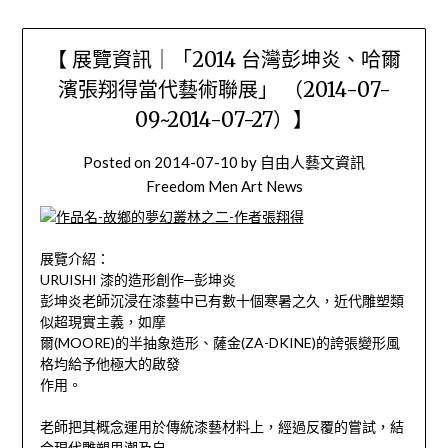
【 展覽資訊｜「2014 台灣彭坤炎、哈爾
濱張翔得當代藝術聯展」 （2014-07-
09~2014-07-27）】
Posted on
2014-07-10
by
自由人藝文資訊
Freedom Men Art News
展覽介紹：
URUISHI 漆的造形創作─彭坤炎
彭坤炎老師沉浸在漆藝中已有數十個寒暑之久，近代雕塑類
似超現實主義，如摩
爾(MOORE)的半抽象造形、薩金(ZA-DKINE)的誇張變形風
格均給予他極大的啟發
作用。
老師把其概念運用於傳統漆藝材料上，經過反覆的嘗試，結
合現代雕塑思潮及自