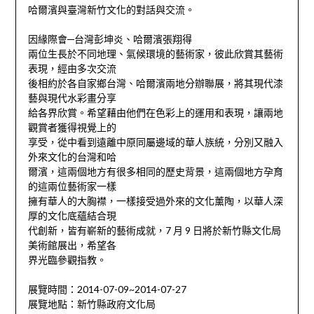
哈爾濱與臺灣新竹文化的對話與交流。
因緣際會─台灣彭坤炎、哈爾濱張翔得
兩位生長於不同地理、氣候環境的藝術家，彼此欣賞其藝術
表現，經由多次交流
後相約於各自家鄉台灣、哈爾濱兩地分辦聯展，將其現代漆
藝與現代水彩畫分享
給各界欣賞。希望藉由他們在色彩上的運用和表現，讓兩地
觀賞者獲得視覺上的
享受，從中看到遠離中原同屬邊域的華人族統，分別又融入
外來文化的台灣和哈
爾濱，這兩個地方有很多相同的歷史背景，這兩個地方孕育
的這兩位藝術家一樣
擁有華人的大胸襟，一樣接受過外來的文化薰陶，以華人深
厚的文化底蘊結合現
代創新，皆有嶄新的藝術成就，7 月 9 日將於新竹縣文化局
美術館展出，希望各
界光臨參觀指教。
展覽時間：2014-07-09~2014-07-27
展覽地點：新竹縣政府文化局