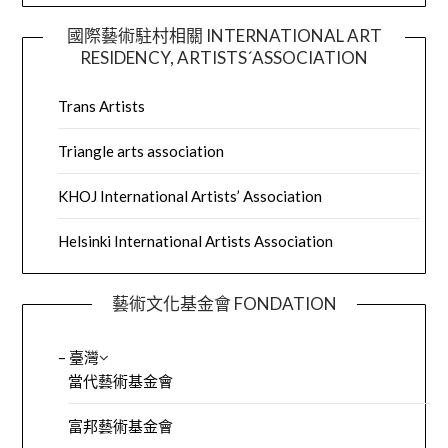
國際藝術駐村相關 INTERNATIONAL ART
RESIDENCY, ARTISTS´ASSOCIATION
Trans Artists
Triangle arts association
KHOJ International Artists’ Association
Helsinki International Artists Association
藝術文化基金會 FONDATION
– 臺灣
當代藝術基金會
富邦藝術基金會