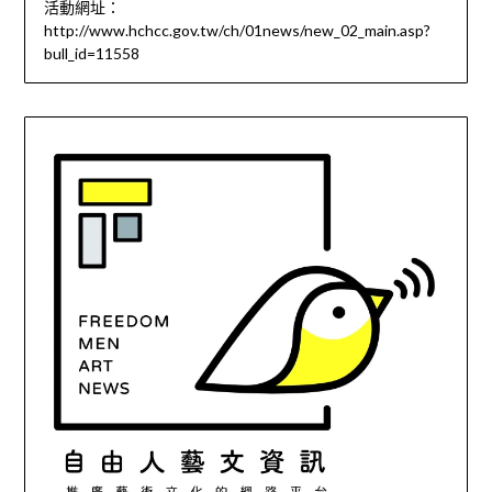
活動網址：
http://www.hchcc.gov.tw/ch/01news/new_02_main.asp?
bull_id=11558