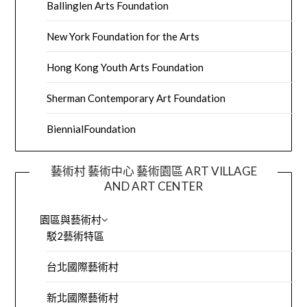
Ballinglen Arts Foundation
New York Foundation for the Arts
Hong Kong Youth Arts Foundation
Sherman Contemporary Art Foundation
BiennialFoundation
藝術村 藝術中心 藝術園區 ART VILLAGE
AND ART CENTER
園區與藝術村
駁2藝術特區
台北國際藝術村
新北國際藝術村