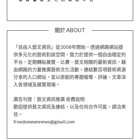
關於 ABOUT
「自由人藝文資訊」從2008年開始，透過網路網站提
供多元化的藝術對談空間，致力於提供一個自由穩定的
平台，定期轉貼展覽、比賽、藝文相關的最新資訊，藉
由網路的力量推廣藝術文化活動。連結數百項藝術資源
分享的入口網站，並以原創的專題報導、評論、文章深
入各領域及展覽現場。
廣告刊登｜藝文資訊推廣 收費說明
歡迎提供藝文資訊及連結，以及任何合作可能，請洽來
信。
freedommennews@gmail.com