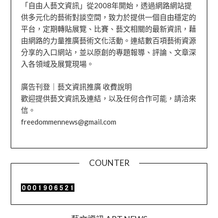
「自由人藝文資訊」從2008年開始，透過網路網站提
供多元化的藝術對談空間，致力於提供一個自由穩定的
平台，定期轉貼展覽、比賽、藝文相關的最新資訊，藉
由網路的力量推廣藝術文化活動。連結數百項藝術資源
分享的入口網站，並以原創的專題報導、評論、文章深
入各領域及展覽現場。
廣告刊登｜藝文資訊推廣 收費說明
歡迎提供藝文資訊及連結，以及任何合作可能，請洽來
信。
freedommennews@gmail.com
COUNTER