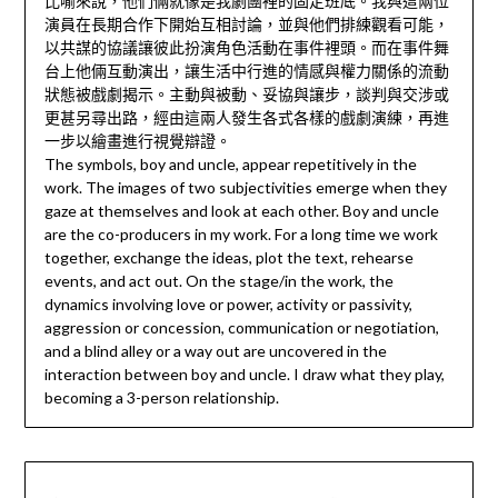
比喻來說，他們倆就像是我劇團裡的固定班底。我與這兩位
演員在長期合作下開始互相討論，並與他們排練觀看可能，
以共謀的協議讓彼此扮演角色活動在事件裡頭。而在事件舞
台上他倆互動演出，讓生活中行進的情感與權力關係的流動
狀態被戲劇揭示。主動與被動、妥協與讓步，談判與交涉或
更甚另尋出路，經由這兩人發生各式各樣的戲劇演練，再進
一步以繪畫進行視覺辯證。
The symbols, boy and uncle, appear repetitively in the
work. The images of two subjectivities emerge when they
gaze at themselves and look at each other. Boy and uncle
are the co-producers in my work. For a long time we work
together, exchange the ideas, plot the text, rehearse
events, and act out. On the stage/in the work, the
dynamics involving love or power, activity or passivity,
aggression or concession, communication or negotiation,
and a blind alley or a way out are uncovered in the
interaction between boy and uncle. I draw what they play,
becoming a 3-person relationship.