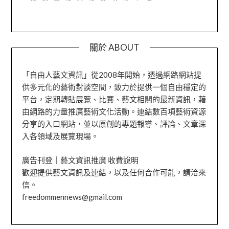
關於 ABOUT
「自由人藝文資訊」從2008年開始，透過網路網站提
供多元化的藝術對談空間，致力於提供一個自由穩定的
平台，定期轉貼展覽、比賽、藝文相關的最新資訊，藉
由網路的力量推廣藝術文化活動。連結數百項藝術資源
分享的入口網站，並以原創的專題報導、評論、文章深
入各領域及展覽現場。
廣告刊登｜藝文資訊推廣 收費說明
歡迎提供藝文資訊及連結，以及任何合作可能，請洽來
信。
freedommennews@gmail.com