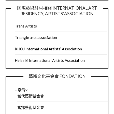
國際藝術駐村相關 INTERNATIONAL ART
RESIDENCY, ARTISTS´ASSOCIATION
Trans Artists
Triangle arts association
KHOJ International Artists’ Association
Helsinki International Artists Association
藝術文化基金會 FONDATION
– 臺灣
當代藝術基金會
富邦藝術基金會