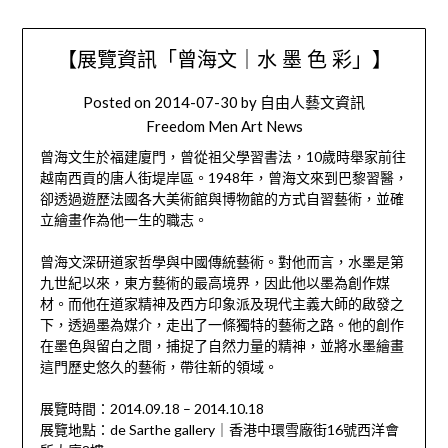
【展覽資訊「曾海文｜水 墨 色 彩」】
Posted on
2014-07-30
by
自由人藝文資訊
Freedom Men Art News
曾海文生於福建廈門，曾從祖父學習書法，10歲時舉家前往
越南西貢的唐人街堤岸區。1948年，曾海文來到巴黎習醫，
卻透過遊歷法國各大美術館與博物館的方式自習藝術，並確
立繪畫作為他一生的職志。
曾海文深研道家哲學與中國傳統藝術。對他而言，水墨是第
九世紀以來，東方藝術的最高境界，因此他以墨為創作媒
材。而他在道家精神及西方印象派及現代主義大師的啟發之
下，透過墨為媒介，走出了一條獨特的藝術之路。他的創作
在墨色與留白之間，捕捉了自然力量的精神，並將水墨繪畫
這門歷史悠久的藝術，帶往新的領域。
展覽時間：2014.09.18 – 2014.10.18
展覽地點：de Sarthe gallery｜香港中環雪廠街16號西洋會