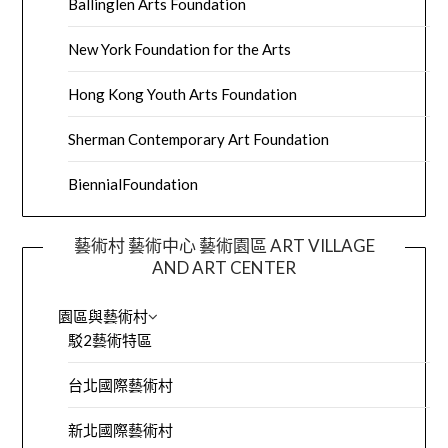
Ballinglen Arts Foundation
New York Foundation for the Arts
Hong Kong Youth Arts Foundation
Sherman Contemporary Art Foundation
BiennialFoundation
藝術村 藝術中心 藝術園區 ART VILLAGE
AND ART CENTER
園區與藝術村
駁2藝術特區
台北國際藝術村
新北國際藝術村