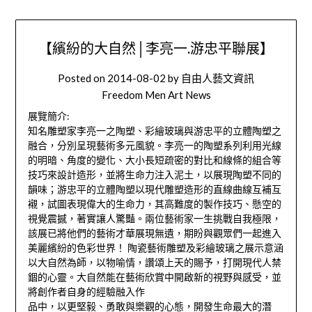
【繽紛的大自然│李亮一.游忠平聯展】
Posted on
2014-08-02
by
自由人藝文資訊
Freedom Men Art News
展覽簡介:
知名雕塑家李亮一之陶塑、彩繪玻璃與游忠平的立體陶塑之
融合，分別呈現藝術多元風貌。李亮一的陶塑系列利用光線
的明暗、角度的變化、大小長短疏密的對比和線條的組合等
技巧來設計造形，並將生命力注入泥土，以展現陶塑不同的
韻味；游忠平的立體陶塑以現代雕塑造形的直線曲線互補互
襯，試圖表現偉大的生命力，其高難度的製作技巧、懸空的
視覺震撼，著實讓人驚豔。兩位藝術家一生挑戰自我極限，
該展已將他們的藝術才華展現無遺，期盼與觀眾們一起進入
美麗繽紛的色彩世界！ 陶瓷藝術雕塑及彩繪玻璃之展示意涵
以大自然為師，以物喻情，讚頌上天的賜予，打開現代人禁
錮的心靈。大自然能在藝術欣賞中開啟新的視野與感受，並
將創作者自身的經驗融入作
品中，以更堅毅、勇敢與樂觀的心態，開發生命最大的潛