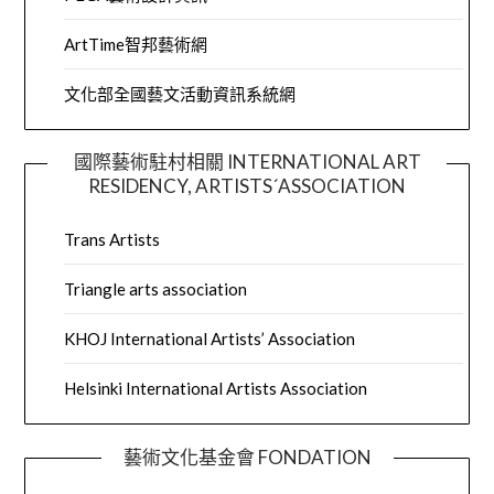
ArtTime智邦藝術網
文化部全國藝文活動資訊系統網
國際藝術駐村相關 INTERNATIONAL ART
RESIDENCY, ARTISTS´ASSOCIATION
Trans Artists
Triangle arts association
KHOJ International Artists’ Association
Helsinki International Artists Association
藝術文化基金會 FONDATION