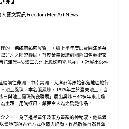
人藝文資訊 Freedom Men Art News
辦理的「總統府藝廊展覽」，繼上半年度展覽圓滿落幕
出眾非凡之陶瓷聯展，首度榮幸邀請到國際知名藝術家
青花雅集─吳炫三與池上鳳珠陶瓷聯展」，計展出66件
起，陸續前往非洲、中南美洲、大洋洲等原始部落地區旅行
。池上鳳珠，本名張鳳珠，1975年生於臺東池上，自
吳炫三與池上鳳珠陶瓷聯展」展出吳炫三40多年來走過
素為主題，用陶逐風、築夢令人為之驚艷作品。
媒介之一，為了追尋童年及東方墨韻的神秘感，他遠渡
並以當地部落古老方式塑造與燒陶，作品散佈自然且渾