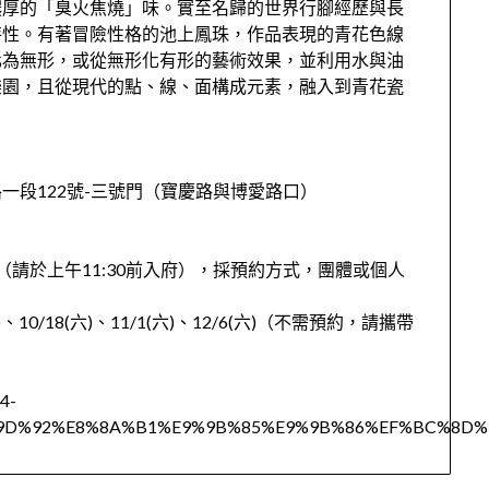
濃厚的「臭火焦燒」味。實至名歸的世界行腳經歷與長
特性。有著冒險性格的池上鳳珠，作品表現的青花色線
化為無形，或從無形化有形的藝術效果，並利用水與油
樂園，且從現代的點、線、面構成元素，融入到青花瓷
一段122號-三號門（寶慶路與博愛路口）
00（請於上午11:30前入府），採預約方式，團體或個人
)、10/18(六)、11/1(六)、12/6(六)（不需預約，請攜帶
4-
9D%92%E8%8A%B1%E9%9B%85%E9%9B%86%EF%BC%8D%