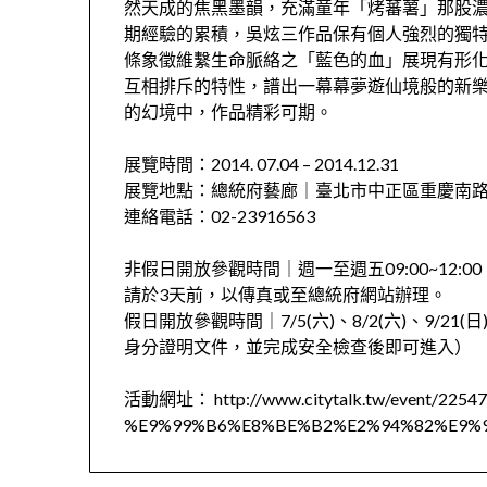
然天成的焦黑墨韻，充滿童年「烤蕃薯」那股
期經驗的累積，吳炫三作品保有個人強烈的獨
條象徵維繫生命脈絡之「藍色的血」展現有形
互相排斥的特性，譜出一幕幕夢遊仙境般的新
的幻境中，作品精彩可期。
展覽時間：2014. 07.04 – 2014.12.31
展覽地點：總統府藝廊｜臺北市中正區重慶南路
連絡電話：02-23916563
非假日開放參觀時間｜週一至週五09:00~12:
請於3天前，以傳真或至總統府網站辦理。
假日開放參觀時間｜7/5(六)、8/2(六)、9/21(日
身分證明文件，並完成安全檢查後即可進入）
活動網址： http://www.citytalk.tw/event/22547
%E9%99%B6%E8%BE%B2%E2%94%82%E9%