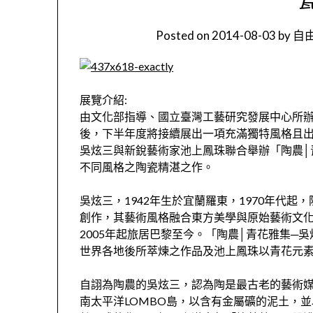
Posted on
2014-08-03
by
自由
展覽介紹:
由文化部指導、國立臺灣工藝研究發展中心所
後，下半年度將接續展出一項充滿獨特風格且
吳炫三與新銳藝術家池上鳳珠聯合舉辦「陶農│
不同風格之陶瓷精湛之作。
吳炫三，1942年生於宜蘭羅東，1970年代
創作，其藝術風格融合東方美學與原始藝術文化
2005年起旅居巴黎至今。「陶農│青花雅集─
世界各地後所萃煉之作品及池上鳳珠以青花元
自詡為陶農的吳炫三，認為陶是最古老的藝術
南太平洋LOMBO島，以含有金屬礦的泥土，