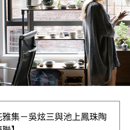
花雅集－吳炫三與池上鳳珠陶
瓷聯】