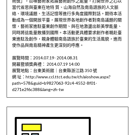
術獎」，召喚藝術家拓展藝術創作之能量，打開世界之心以
當代省思與臺東在地特 質、山海自然及南島語族的人文脈
絡、環境議題、生活記憶等進行多角度國際對話。期待本活
動成為一個開放平臺，展現世界各地創作者對南島議題的關
懷，藝術家進駐臺東創作期間、與在地激盪出新美學能量、
同時將這能量散播到國際。本活動更具體要求創作者親赴臺
東進駐及創作，親身體驗南島語族於臺東的生活風貌，進而
使作品與南島精神產生更深刻的呼應。
展覽時間：2014.07.19- 2014.08.31
開幕暨頒獎典禮： 2014.07.19 14:00
展覽地點：台東美術館｜台東縣浙江路 350 號
網 址：http://www.ccl.ttct.edu.tw/ch/aioshow.aspx?
path=578&guid=b9827063-92c4-4552-8f01-
d271e2f6c388&lang=zh-tw