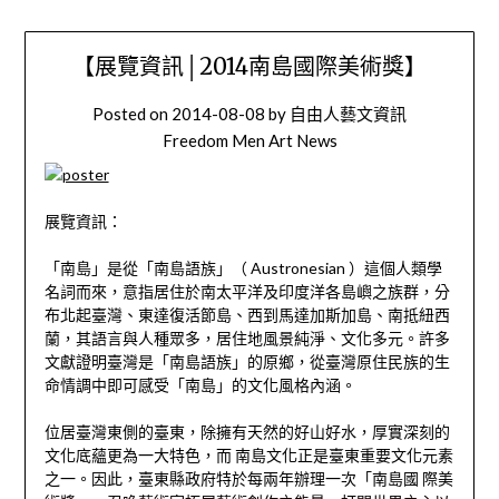
【展覽資訊│2014南島國際美術獎】
Posted on
2014-08-08
by
自由人藝文資訊
Freedom Men Art News
展覽資訊：
「南島」是從「南島語族」（ Austronesian ）這個人類學
名詞而來，意指居住於南太平洋及印度洋各島嶼之族群，分
布北起臺灣、東達復活節島、西到馬達加斯加島、南抵紐西
蘭，其語言與人種眾多，居住地風景純淨、文化多元。許多
文獻證明臺灣是「南島語族」的原鄉，從臺灣原住民族的生
命情調中即可感受「南島」的文化風格內涵。
位居臺灣東側的臺東，除擁有天然的好山好水，厚實深刻的
文化底蘊更為一大特色，而 南島文化正是臺東重要文化元素
之一。因此，臺東縣政府特於每兩年辦理一次「南島國 際美