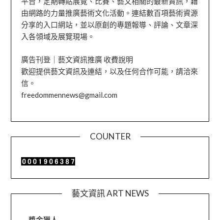
平台，定期轉貼展覽、比賽、藝文相關的最新資訊，藉
由網路的力量推廣藝術文化活動。連結數百項藝術資源
分享的入口網站，並以原創的專題報導、評論、文章深
入各領域及展覽現場。
廣告刊登｜藝文資訊推廣 收費說明
歡迎提供藝文資訊及連結，以及任何合作可能，請洽來
信。
freedommennews@gmail.com
COUNTER
藝文資訊 ART NEWS
獎金獵人