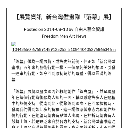
【展覽資訊│新台灣壁畫隊「落幕」展】
Posted on
2014-08-13
by
自由人藝文資訊
Freedom Men Art News
「落幕」做為一場展覽，或許史無前例，但正如「新台灣壁
畫隊」五年來的藝術行動一樣，一個單純美好的想法，引發
一連串的行動，如今回到原初萌芽的母體，得以圓滿的落
幕。
「落幕」展將以歷次國內外移地創作「蓋白屋」，並呈現歷
年在每個行動背後顯為人知的一面，藉以感謝許多人在過程
中的熱情支持。從南到北，從聚落到國際，在回頭檢視時，
發現我們得到如此多的祝福，這一場依憑著意志力和創作熱
情的行動，在絕望時總會有點燈人出現，在挫折時總會有人
鼓舞士氣，若是缺乏來自於各方的支持，新台灣壁畫隊這混
身泥土味又充滿華麗色彩的冒險，肯定早就夭折，走不到從