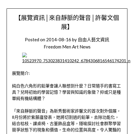
【展覽資訊│來自靜脈的聲音│許馨文個
展】
Posted on
2014-08-16
by
自由人藝文資訊
Freedom Men Art News
展覽簡介:
純白色六角形的鉛筆會讓人聯想到什麼？日常隨手的書寫工
具？兒時初始的學習記憶？學習與知識的象徵？抑或只是種
單純有機結構體？
「來自靜脈的聲音」為新秀藝術家許馨文的首次對外個展，
8月份將於紫藤廬發表，她將切割過的鉛筆，去除功能化，
結合枯枝、課桌椅、古董飾品盒等，隱喻探討社會群聚學習
競爭狀態下的現象和價值，生命的位置與高度。令人驚豔的