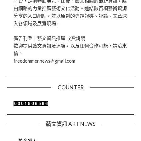
平台，定期轉貼展覽、比賽、藝文相關的最新資訊，藉
由網路的力量推廣藝術文化活動。連結數百項藝術資源
分享的入口網站，並以原創的專題報導、評論、文章深
入各領域及展覽現場。
廣告刊登｜藝文資訊推廣 收費說明
歡迎提供藝文資訊及連結，以及任何合作可能，請洽來
信。
freedommennews@gmail.com
COUNTER
藝文資訊 ART NEWS
獎金獵人