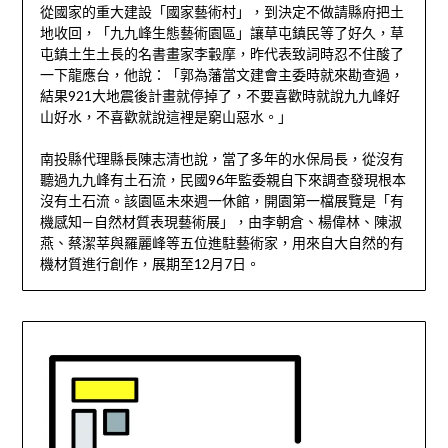
從國家的重大建設「國家藝術村」，到決定不做請縣府把土
地收回，「九九峰生態藝術園區」讓草屯鎮民等了好久，草
屯鎮土生土長的名書畫家李轂摩，昨代表致詞時忍不住酸了
一下龍應台，他說：「郭為藩當文建會主委時就來勘查過，
結果921大地震後計畫就停掉了，不要喜歡時就說九九峰好
山好水，不喜歡就說這裡是窮山惡水。」
南投縣代理縣長陳志清也說，當了多年的水保局長，從沒有
聽過九九峰有土石流，民國96年監委親自下來調查發現根本
沒有土石流。該園區未來週一休館，開園第一檔展覽是「有
機感知—自然材質表現藝術展」，由李朝倉、楊偉林、陳淑
燕、蔡潔莘與羅麗峰等五位進駐藝術家，用來自大自然的有
機材質進行創作，展期至12月7日。