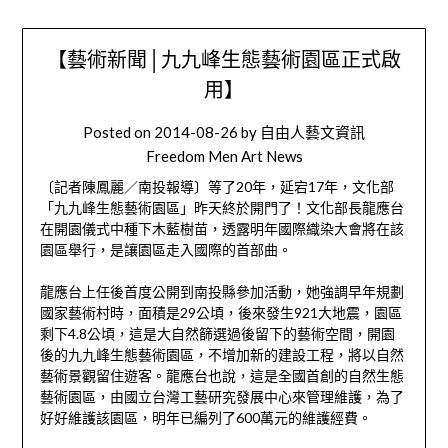
【藝術新聞│九九峰生態藝術園區正式啟
用】
Posted on
2014-08-26
by
自由人藝文資訊
Freedom Men Art News
〔記者陳鳳麗／南投報導〕等了20年，延宕17年，文化部
「九九峰生態藝術園區」昨天終於開門了！文化部長龍應台
在開園儀式中種下木藍樹苗，透露明年國際織染大會將在該
園區舉行，是讓園區走入國際的首部曲。
龍應台上任後首度公開到南投縣參加活動，她強調早年規劃
國家藝術村時，面積是29公頃，後來發生921大地震，園區
剩下4.8公頃，這是大自然篩選過後留下的藝術空間，開園
後的九九峰生態藝術園區，不增加新的建設工程，將以自然
藝術景觀留住遊客。龍應台也說，這是全國首創的自然生態
藝術園區，由國立台灣工藝研究發展中心來管理維護，為了
好好維護該園區，明年已編列了600萬元的維護經費。