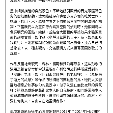
源線索，成為創作中最不可忽視的主題。
畫中細膩描繪的自然景色，不斷地誘引觀者的目光跟隨著色
彩的變幻而移動，讓思緒駐足在這個亦真亦假的唯美世界。
她筆下的山、水、森林乍看之下依循著三度空間的法則而構
築，正當我們以為畫面符合真實空間的規則時，她卻同時以
色調明亮的圓點、線條，並結合大面積的平塗效果來強調畫
面的超現實感，如作品〈寧靜且華麗的日子〉及〈如果那時
我獨行〉。她將模糊的記憶斷面截取的出影像，揉合自己的
想象後，以一種主觀的、充滿感情方式來描寫田園牧歌式的
風景。
作品反覆地出現馬、森林、曠野和湖泊等形象，這些形象的
運用及組合是常郁嘗試重現在布列塔尼旅行時所感受到的
「安靜」氛圍，如〈回到那曾經靜止的氣息裡〉、〈風捎來
了遠方的訊息〉等作品的所描繪的非動態的馬，牠們大多靜
靜地棲息於如夢似幻的風景中，似乎沈浸在無比寂靜的氣氛
裡；這些馬或許是藝術家本人的自我投射，如同許常郁本人
遠離城市的紛擾與塵囂，選擇停留在法國邊境的小鄉村，不
受任何拘束、自由自在地盡情創作。
此次於尊彩藝術中心將展出她自2013年至2014年回台期間