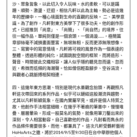
沙、眾象皆象，以此切入令人玩味。水的柔軟，可以是蹣
跚、順勢、激盪、迂迴，相信凡軒以此為主軸，勢必是這幾
年的歷練中，一種心境面對生命的直觀的反映。 二、美學意
識。為了創作，凡軒對東方美學下了很多功夫。他的創作形
式，已經推到「尚意」、「尚簡」、「尚自然」的境界。往
往一幅作品，單純到僅是一個浪頭，一個渦漩……，極簡篇
章卻絲毫不減損畫面豐富，無垠無相，反而更添無限想像。
三、寫實中的寫意情境。凡軒將可視的風景作為一個表達的
整體，透過形體的純化，試圖跳脫空間的框架，而將造形、
聲音、時間彼此交織相容，讓人似乎隱約聽見忽而遠、忽而
近，希微而低頻的海潮聲。恰如僧侶輕盈腳步、空谷涓流，
與觀者心跳脈搏相契相連。
四、這幾年東方思潮、特別是現代水墨觀念抬頭，再觀照凡
軒這次帶回來的系列作品，似乎可以鏈結這股潮流與趨勢，
尤其以凡軒新穎氣象，在國內實屬罕見。或許是個人特質之
故，他創作手法相當細緻，在幾乎不著痕的筆墨中，慢慢堆
疊、層層暈染，形成一股莫名的氣勢，就像用筆刀鑿出來的
深刻，令人相當動容。自己喜歡他的作品，凡耐看而雋永的
作品條件需要很多，而他、都兼具了。 這次凡軒受鶴軒藝術
HoHoArts之邀，將於2014/9/5至9/30日在台中舉辦他個人