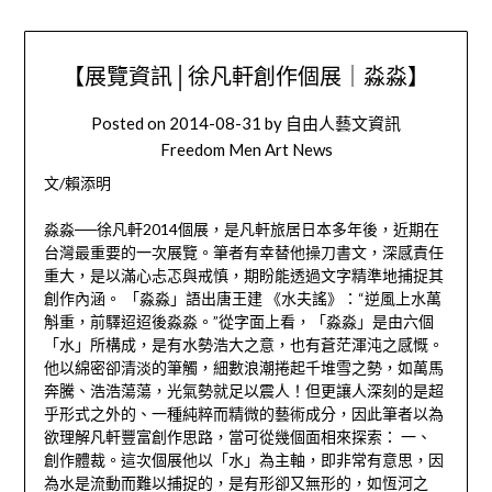
【展覽資訊│徐凡軒創作個展｜淼淼】
Posted on
2014-08-31
by
自由人藝文資訊
Freedom Men Art News
文/賴添明
淼淼──徐凡軒2014個展，是凡軒旅居日本多年後，近期在
台灣最重要的一次展覽。筆者有幸替他操刀書文，深感責任
重大，是以滿心忐忑與戒慎，期盼能透過文字精準地捕捉其
創作內涵。 「淼淼」語出唐王建 《水夫謠》：“逆風上水萬
斛重，前驛迢迢後淼淼。”從字面上看，「淼淼」是由六個
「水」所構成，是有水勢浩大之意，也有蒼茫渾沌之感慨。
他以綿密卻清淡的筆觸，細數浪潮捲起千堆雪之勢，如萬馬
奔騰、浩浩蕩蕩，光氣勢就足以震人！但更讓人深刻的是超
乎形式之外的、一種純粹而精微的藝術成分，因此筆者以為
欲理解凡軒豐富創作思路，當可從幾個面相來探索： 一、
創作體裁。這次個展他以「水」為主軸，即非常有意思，因
為水是流動而難以捕捉的，是有形卻又無形的，如恆河之