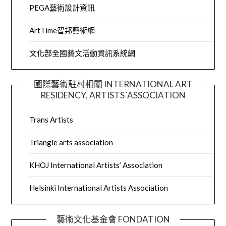
PEGA藝術設計資訊
ArtTime智邦藝術網
文化部全國藝文活動資訊系統網
國際藝術駐村相關 INTERNATIONAL ART
RESIDENCY, ARTISTS´ASSOCIATION
Trans Artists
Triangle arts association
KHOJ International Artists’ Association
Helsinki International Artists Association
藝術文化基金會 FONDATION