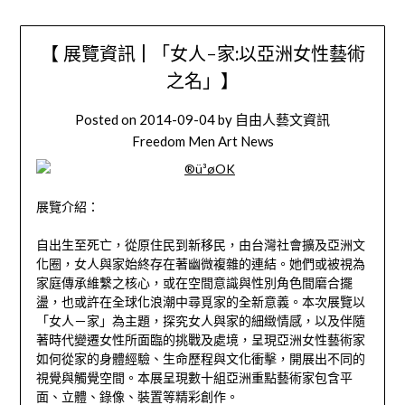
【 展覽資訊 | 「女人-家:以亞洲女性藝術
之名」】
Posted on
2014-09-04
by
自由人藝文資訊
Freedom Men Art News
展覽介紹：
自出生至死亡，從原住民到新移民，由台灣社會擴及亞洲文
化圈，女人與家始終存在著幽微複雜的連結。她們或被視為
家庭傳承維繫之核心，或在空間意識與性別角色間磨合擺
盪，也或許在全球化浪潮中尋覓家的全新意義。本次展覽以
「女人－家」為主題，探究女人與家的細緻情感，以及伴隨
著時代變遷女性所面臨的挑戰及處境，呈現亞洲女性藝術家
如何從家的身體經驗、生命歷程與文化衝擊，開展出不同的
視覺與觸覺空間。本展呈現數十組亞洲重點藝術家包含平
面、立體、錄像、裝置等精彩創作。