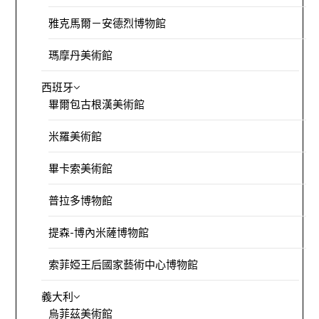
雅克馬爾－安德烈博物館
瑪摩丹美術館
西班牙
畢爾包古根漢美術館
米羅美術館
畢卡索美術館
普拉多博物館
提森-博內米薩博物館
索菲婭王后國家藝術中心博物館
義大利
烏菲茲美術館