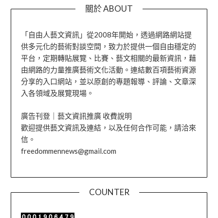
關於 ABOUT
「自由人藝文資訊」從2008年開始，透過網路網站提
供多元化的藝術對談空間，致力於提供一個自由穩定的
平台，定期轉貼展覽、比賽、藝文相關的最新資訊，藉
由網路的力量推廣藝術文化活動。連結數百項藝術資源
分享的入口網站，並以原創的專題報導、評論、文章深
入各領域及展覽現場。
廣告刊登｜藝文資訊推廣 收費說明
歡迎提供藝文資訊及連結，以及任何合作可能，請洽來
信。
freedommennews@gmail.com
COUNTER