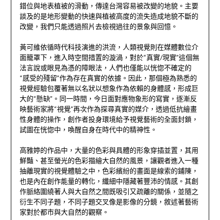
錯位與地表植被的滑動，傳達台灣容易被改變的地貌。主要
談及的是地形變動的快速與植被高度的流失造成地貌不斷的
改變，我們只能透過照片去檢視過往的景象與回憶。
黃可維依循時代科技演進的洪流，人類視覺則在媒體數位介
面籠罩下，進入時空間措置的漩渦，對於“真實/現實”這個無
法言說或眼見為憑的障眼法，人們也僅能以恍惚不確定的
“感受的殘留”作為存在真實的依據。因此，那個極為熟悉的
視覺經驗包覆著無以名狀以想象作為依賴的身體感，形成巨
大的“懸缺”。同一時間，今日面對應物象形的寫實，逐漸反
映藝術家將“視覺”再次作為探尋真實的媒介，透過低抗繪畫
性身體的操作，創作者投身環境給予視覺藝術的全面封鎖，
試圖在恍惚中，喚醒自身在時代中的精神性。
高雅婷的作品中，大量的色彩與具體的形象穿插並置，其用
鮮豔、甚至螢光的色彩描繪大自然的風景，讓觀者進入一種
抽離現實的視覺體驗之中，色彩繽紛的畫面是線索的鋪陳，
也是內在創作能量的轉化，纖細中隱藏著豐沛的情感。其創
作脈絡圍繞著人與大自然之間既吸引又疏離的關係，並隨之
衍生不同子題，不同子題交叉像是影像的分鏡，敘述著藝術
家對於都市與大自然的觀察。