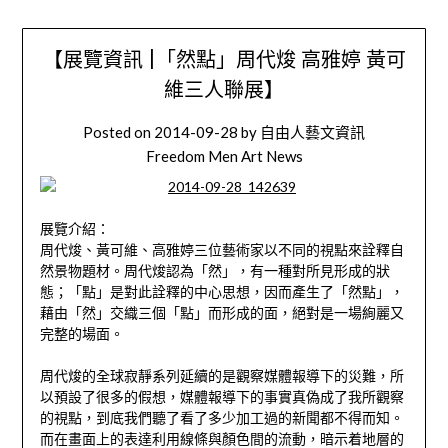
【展覽資訊 |「然點」周代焌 高雅婷 黃可
維三人聯展】
Posted on
2014-09-28
by
自由人藝文資訊
Freedom Men Art News
展覽介紹：
周代焌、黃可維、高雅婷三位藝術家以不同的視點來詮釋自
然景物題材。周代焌認為「然」，有一種對所見形成的狀
態；「點」是對此詮釋的中心思想，因而產生了「然點」，
藉由「然」交織三個「點」而形成的面，絕對是一場絢麗又
完整的場面。
周代焌的全球寂靜系列延續的是觀察媒體報導下的災難，所
以預設了很多的假想，媒體報導下的事實真偽成了我所觀察
的視點，到底我們聽了看了多少加工過的新聞都不得而知。
而在畫面上的表達利用線條與顏色間的流動，暗示着地層的