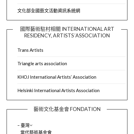
文化部全國藝文活動資訊系統網
國際藝術駐村相關 INTERNATIONAL ART
RESIDENCY, ARTISTS´ASSOCIATION
Trans Artists
Triangle arts association
KHOJ International Artists’ Association
Helsinki International Artists Association
藝術文化基金會 FONDATION
– 臺灣
當代藝術基金會