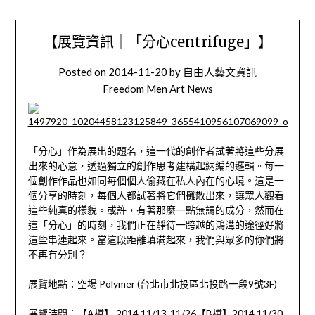
【展覽資訊｜「分心centrifuge」】
Posted on
2014-11-20
by
自由人藝文資訊
Freedom Men Art News
「分心」作為展出的題名，這一代的創作者試著將這些分展
出來的心意，透過獨立的創作思考建構起納編的邏輯。每一
個創作作品也如同每個個人偷藏在私人內在的心境。這是一
個分享的時刻，每個人都試著將它們攤散出來，讓眾人觀看
這些純真的樣貌。或許，有著那麼一點無謂的成分，然而在
這「分心」的時刻，我們正在靜待一跨越的鴻溝的途徑好將
這些串連起來。當這段距離填滿起來，我們與眾多的你們將
不再有分別？
展覽地點：空場 Polymer (台北市北投區北投路一段9號3F)
展覽時間：【A檔】 2014.11/13-11/26【B檔】2014.11/30-