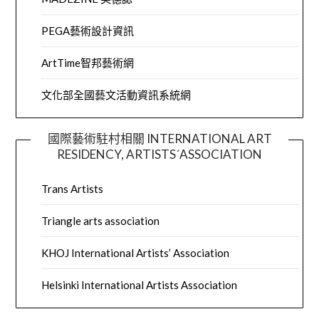
PEGA藝術設計資訊
ArtTime智邦藝術網
文化部全國藝文活動資訊系統網
國際藝術駐村相關 INTERNATIONAL ART
RESIDENCY, ARTISTS´ASSOCIATION
Trans Artists
Triangle arts association
KHOJ International Artists’ Association
Helsinki International Artists Association