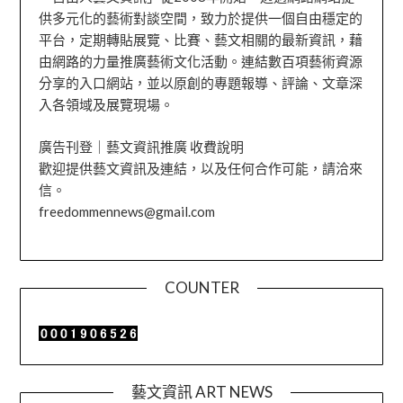
供多元化的藝術對談空間，致力於提供一個自由穩定的
平台，定期轉貼展覽、比賽、藝文相關的最新資訊，藉
由網路的力量推廣藝術文化活動。連結數百項藝術資源
分享的入口網站，並以原創的專題報導、評論、文章深
入各領域及展覽現場。
廣告刊登｜藝文資訊推廣 收費說明
歡迎提供藝文資訊及連結，以及任何合作可能，請洽來
信。
freedommennews@gmail.com
COUNTER
藝文資訊 ART NEWS