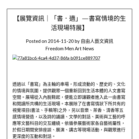
【展覽資訊｜「書．適」—書寫情境的生
活現場特展】
Posted on
2014-11-20
by
自由人藝文資訊
Freedom Men Art News
透過以「書寫」為主軸的串場，形成流動的、歷史的、文化
的情境與氛圍，提供觀眾一個重新回到生活本體的人文書寫
空間。展場從入內脫鞋起，便能立即讓觀者進入此一由書寫
和閱讀所共構的生活現場。本展除了在書寫情狀下所共有的
視覺項目(書法、手稿等)之外，另以音樂、茶香、清香等五
感情境營造，以及詩的誦讀、文學的對話、美術與工藝的呼
應等文藝科目的交互纏繞。依循參展藝術家各自藝術屬性，
於假日期間安排座談、展演、講古等現場活動，與觀眾進行
更深度的互動和對話。