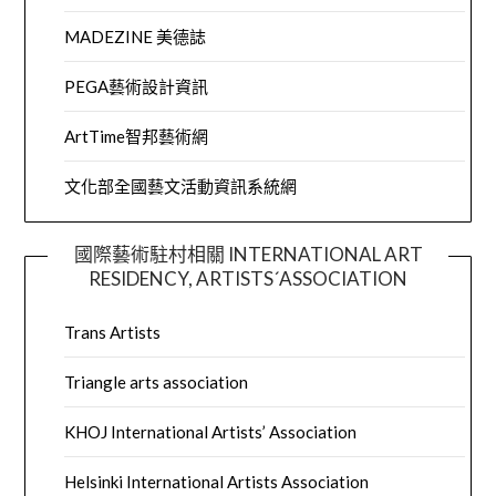
MADEZINE 美德誌
PEGA藝術設計資訊
ArtTime智邦藝術網
文化部全國藝文活動資訊系統網
國際藝術駐村相關 INTERNATIONAL ART
RESIDENCY, ARTISTS´ASSOCIATION
Trans Artists
Triangle arts association
KHOJ International Artists’ Association
Helsinki International Artists Association