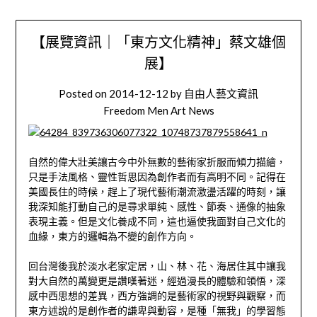
【展覽資訊｜「東方文化精神」蔡文雄個
展】
Posted on
2014-12-12
by
自由人藝文資訊
Freedom Men Art News
自然的偉大壯美讓古今中外無數的藝術家折服而傾力描繪，
只是手法風格、靈性哲思因為創作者而有高明不同。記得在
美國長住的時候，趕上了現代藝術潮流激盪活躍的時刻，讓
我深知能打動自己的是尋求單純、感性、節奏、通像的抽象
表現主義。但是文化養成不同，這也逼使我面對自己文化的
血緣，東方的邏輯為不變的創作方向。
回台灣後我於淡水老家定居，山、林、花、海居住其中讓我
對大自然的萬變更是讚嘆著迷，經過漫長的體驗和領悟，深
感中西思想的差異，西方強調的是藝術家的視野與觀察，而
東方述說的是創作者的謙卑與動容，是種「無我」的學習態