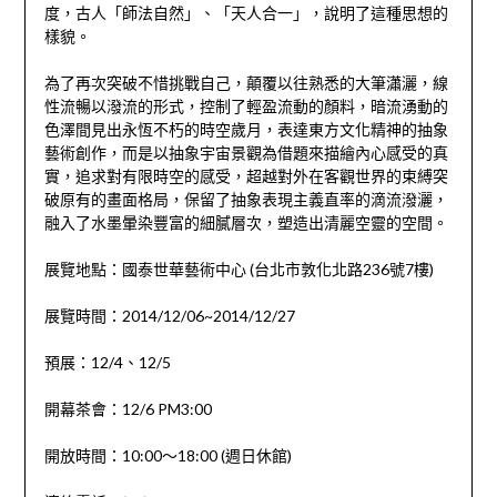
度，古人「師法自然」、「天人合一」，說明了這種思想的
樣貌。
為了再次突破不惜挑戰自己，顛覆以往熟悉的大筆瀟灑，線
性流暢以潑流的形式，控制了輕盈流動的顏料，暗流湧動的
色澤間見出永恆不朽的時空歲月，表達東方文化精神的抽象
藝術創作，而是以抽象宇宙景觀為借題來描繪內心感受的真
實，追求對有限時空的感受，超越對外在客觀世界的束縛突
破原有的畫面格局，保留了抽象表現主義直率的滴流潑灑，
融入了水墨暈染豐富的細膩層次，塑造出清麗空靈的空間。
展覽地點：國泰世華藝術中心 (台北市敦化北路236號7樓)
展覽時間：2014/12/06~2014/12/27
預展：12/4、12/5
開幕茶會：12/6 PM3:00
開放時間：10:00～18:00 (週日休館)