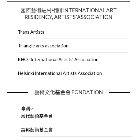
國際藝術駐村相關 INTERNATIONAL ART
RESIDENCY, ARTISTS´ASSOCIATION
Trans Artists
Triangle arts association
KHOJ International Artists’ Association
Helsinki International Artists Association
藝術文化基金會 FONDATION
– 臺灣
當代藝術基金會
富邦藝術基金會