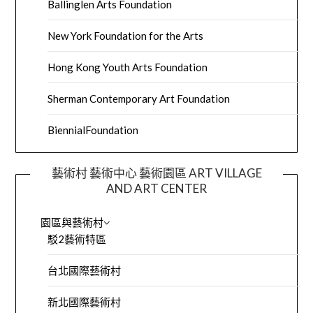
Ballinglen Arts Foundation
New York Foundation for the Arts
Hong Kong Youth Arts Foundation
Sherman Contemporary Art Foundation
BiennialFoundation
藝術村 藝術中心 藝術園區 ART VILLAGE
AND ART CENTER
園區與藝術村
駁2藝術特區
台北國際藝術村
新北國際藝術村