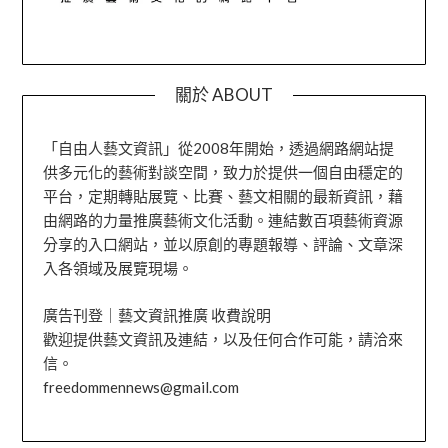
關於 ABOUT
「自由人藝文資訊」從2008年開始，透過網路網站提
供多元化的藝術對談空間，致力於提供一個自由穩定的
平台，定期轉貼展覽、比賽、藝文相關的最新資訊，藉
由網路的力量推廣藝術文化活動。連結數百項藝術資源
分享的入口網站，並以原創的專題報導、評論、文章深
入各領域及展覽現場。
廣告刊登｜藝文資訊推廣 收費說明
歡迎提供藝文資訊及連結，以及任何合作可能，請洽來
信。
freedommennews@gmail.com