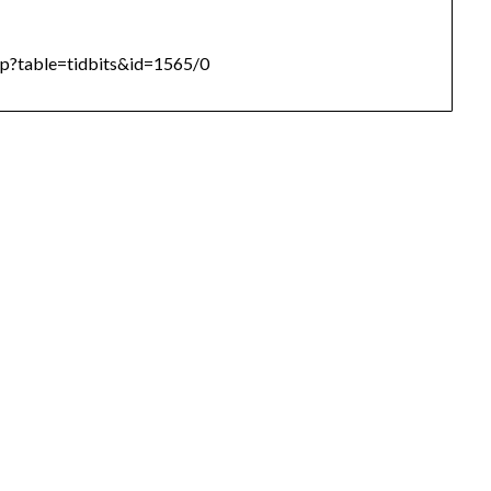
p?table=tidbits&id=1565/0