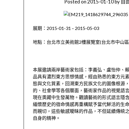
Posted on
2015-01-10
by
自由
展期：2015-01-31 – 2015-05-03
地點：台北市立美術館2樓展覽室(台北市中山區中
本展邀請兩岸藝術家包括：李義弘、盧怡仲、
品具有濃烈東方思想情感，經由熟悉的東方元
態與文化質素，回溯東方民族文化的圖像根源
的、社會學等各個層面，藝術家作品的視覺語
現在奧藏中生發萬物。觀讀藝術的形式語言隱
緬懷歷史的宿命情感再重構賦予當代鮮活的生
而親切，這些敏感曖昧的作品，不但延續傳統
自身的精神。