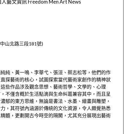
人藝文資訊 Freedom Men Art News
山北路三段181號)
賴純純、黃一鳴、李華弋、張洹、蔡志松等，他們的作
素直探藝術的核心，試圖探索當代藝術家創作的精神狀
，這些作品涉及觀念思想、藝術哲學、文學的、心理
言，不僅含概於生活點滴與生命糾葛兼容其中，而且呈
含濃郁的東方思維，無論是書法、水墨、繪畫與雕塑，
命力，其符號內涵源於傳統的文化資源，令人頗覺熟悉
之精髓，更劃開古今時空的隔閡，尤其充分展現出藝術