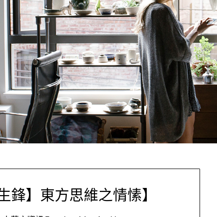
生鋒】東方思維之情愫】