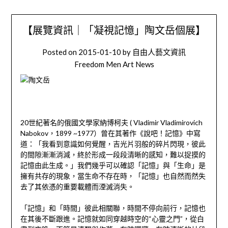
【展覽資訊｜「凝視記憶」陶文岳個展】
Posted on
2015-01-10
by
自由人藝文資訊
Freedom Men Art News
20世紀著名的俄國文學家納博柯夫 ( Vladimir Vladimirovich
Nabokov，1899 ~1977）曾在其著作《說吧！記憶》中寫
道：「我看到意識如何覺醒，吉光片羽般的碎片閃現，彼此
的間隙漸漸消減，終於形成一段段清晰的感知，難以捉摸的
記憶由此生成。」我們幾乎可以確認「記憶」與「生命」是
擁有共存的現象，當生命不存在時，「記憶」也自然而然失
去了其依憑的重要載體而湮滅消失。
「記憶」和「時間」彼此相關聯，時間不停向前行，記憶也
在其後不斷跟進。記憶就如同穿越時空的“心靈之門”，從白