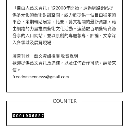
「自由人藝文資訊」從2008年開始，透過網路網站提
供多元化的藝術對談空間，致力於提供一個自由穩定的
平台，定期轉貼展覽、比賽、藝文相關的最新資訊，藉
由網路的力量推廣藝術文化活動。連結數百項藝術資源
分享的入口網站，並以原創的專題報導、評論、文章深
入各領域及展覽現場。
廣告刊登｜藝文資訊推廣 收費說明
歡迎提供藝文資訊及連結，以及任何合作可能，請洽來
信。
freedommennews@gmail.com
COUNTER