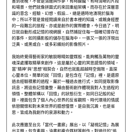
晝到夜晚，不管是清醒與作夢，有時朦朧、有時清晰的片段
和場景，他們就像拼圖式的來回重組架構。而存在於深層意
識的意念、經驗、幻想、假設…，總是適時地湧現於腦海
中；所以不管是曾經閱讀來自於書本裡的知識、或親身經歷
的一段難忘的旅程、亦或是創作的實際體會，今日過了，明
日就自動形成記憶的視網膜，自然捕捉住每一個確切曾存在
的事件，如同攝影般的儲存在腦海中，一張又一張的浮現出
泛黃、或黑或白、或多彩繽紛的影像照片。
我始終覺得藝術家的敏銳眼睛如靈媒般，能夠觸及萬物的靈
魂深處攫取精華來創作，這是屬於心靈的冥思感悟的領域，
當“精神”與“思想”相契合，自然也就能超越時空侷限，直探
心靈本位。簡單的說「回憶」是包含在「記憶」裡，是還原
過去經驗積累的過程，屬於一種過去進行式，如同提取影像
訊息，將這些記憶彙整，藉由藝術創作體現我對人生過程的
領悟。整體架構以「回憶」的狀態衍生，如同日記般的紀
錄，裡面包含了個人內心世界的反省觀照、時代環境的情感
依戀關懷和對未來世界的臆想憧憬，是自我沉澱，也是省
思，皆成為我創作的泉源和動力。
此次應邀至台北「當代一畫廊」展出，以「凝視記憶」為展
出主題，包含素描、油畫和複合媒材等創作。對過往的“追