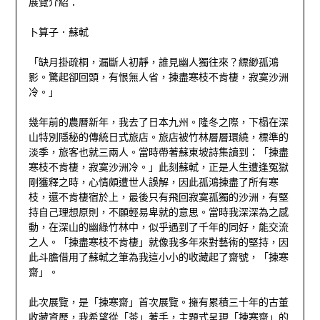
展覽介紹：
卜算子．蘇軾
「缺月掛疏桐，漏斷人初靜，誰見幽人獨往來？縹緲孤鴻
影。驚起卻回頭，有恨無人省，揀盡寒枝不肯棲，寂寞沙洲
冷。」
幾年前的農曆新年，我去了日本九州。隆冬之際，下榻在深
山特別隱秘的傳統日式旅店。旅店被竹林層層環繞，標準的
淡季，旅客也就三兩人。當時帶著蘇東坡詩集讀到：「揀盡
寒枝不肯棲，寂寞沙洲冷。」此刻蘇軾，正是人生遭逢冤獄
剛獲釋之時，心情頗遭世人誤解，因此孤鴻揀盡了所有寒
枝，還不肯棲宿於上，最後只有飛回寂寞孤獨的沙洲，有堅
持自己理想原則，不願輕易卑就的意思。當時我深深為之感
動，在深山的幽綠竹林中，似乎遇到了千年的同好，能交流
之人。「揀盡寒枝不肯棲」就像我多年來對藝術的堅持，因
此斗膽借用了蘇軾之筆為我這小小的收藏起了齋號，「揀寒
齋」。
此次展覽，是「揀寒齋」首次展覽。擁有累積三十年的古董
收藏資歷，我希望從「茶」著手，主題式呈現「揀寒齋」的