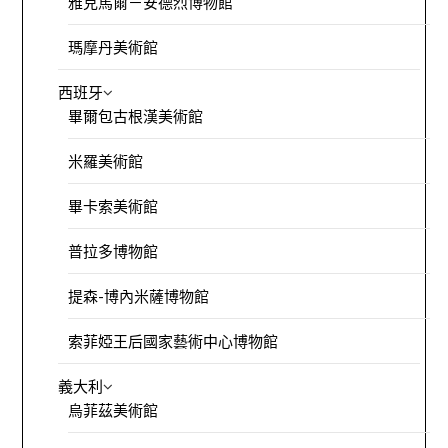
雅克馬爾－安德烈博物館
瑪摩丹美術館
西班牙
畢爾包古根漢美術館
米羅美術館
畢卡索美術館
普拉多博物館
提森-博內米薩博物館
索菲婭王后國家藝術中心博物館
義大利
烏菲茲美術館