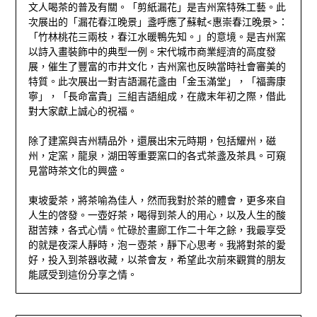
文人喝茶的普及有關。「剪紙漏花」是吉州窯特殊工藝。此
次展出的「漏花春江晚景」盞呼應了蘇軾<惠崇春江晚景>：
「竹林桃花三兩枝，春江水暖鴨先知。」的意境。是吉州窯
以詩入畫裝飾中的典型一例。宋代城市商業經濟的高度發
展，催生了豐富的市井文化，吉州窯也反映當時社會審美的
特質。此次展出一對吉語漏花盞由「金玉滿堂」，「福壽康
寧」，「長命富貴」三組吉語組成，在歲末年初之際，借此
對大家獻上誠心的祝福。
除了建窯與吉州精品外，還展出宋元時期，包括耀州，磁
州，定窯，龍泉，湖田等重要窯口的各式茶盞及茶具。可窺
見當時茶文化的興盛。
東坡愛茶，將茶喻為佳人，然而我對於茶的體會，更多來自
人生的啓發。一壺好茶，喝得到茶人的用心，以及人生的酸
甜苦辣，各式心情。忙碌於畫廊工作二十年之餘，我最享受
的就是夜深人靜時，泡ㄧ壺茶，靜下心思考。我將對茶的愛
好，投入到茶器收藏，以茶會友，希望此次前來觀賞的朋友
能感受到這份分享之情。