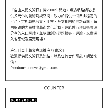
「自由人藝文資訊」從2008年開始，透過網路網站提
供多元化的藝術對談空間，致力於提供一個自由穩定的
平台，定期轉貼展覽、比賽、藝文相關的最新資訊，藉
由網路的力量推廣藝術文化活動。連結數百項藝術資源
分享的入口網站，並以原創的專題報導、評論、文章深
入各領域及展覽現場。
廣告刊登｜藝文資訊推廣 收費說明
歡迎提供藝文資訊及連結，以及任何合作可能，請洽來
信。
freedommennews@gmail.com
COUNTER