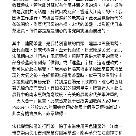
收藏趣味。若說能與蘇軾有什麼共通之處的話，「茶」或許
會是我們共同話題。蘇軾因為貶官，嘗遍大江南北的茶：我
因為工作旅行，有機會尋遍好的老茶器。此次展覽從隋代的
茶碗開始，到唐代邢窯的茶擂，宋代的茶盞，以及近代日本
茶道具。每件都是經過細心的考究與挑選而展出的。
其中，建陽茶盞，是我特別喜歡的門類。建窯以黑瓷著稱，
唐代而起，到宋代極盛，至元代而終。建窯原是民窯，到北
宋晚期由於「鬥茶」風氣興盛，燒製了專供宮廷用的黑盞，
部分茶盞底部刻有「供御」或「進盞」字樣，這兩種款式，
都可見於此次展覽。而我喜歡建陽茶盞更多原因來自茶盞呈
現的大氣之勢。在細細觀賞建陽茶盞時，似乎可以看到宇宙
深邃奧秘的神秘光彩。特別是在陽光下欣賞時，碗心釉色隨
著光線角度而變幻，有如多彩的銀河星空，確實迷人。此次
展覽中的南宋黑釉兔毫紋碗，完美的展現宋代美學注重的
「天人合一」氣質，此茶盞來源于已故美國收藏大家Hans
Popper，並於1973年開始巡迴於美國七個重要博物館
[1]
，
此次有機會展出，非常難得。
宋代權貴階層流行鬥茶，除了崇尚使用黑色建盞外，江南一
帶亦崇尚使用吉州窯帶有圖案茶盞，應與草茶在江南禪寺和