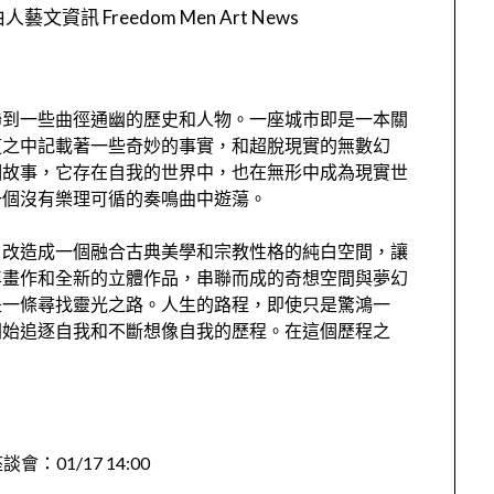
人藝文資訊 Freedom Men Art News
聯到一些曲徑通幽的歷史和人物。一座城市即是一本關
這之中記載著一些奇妙的事實，和超脫現實的無數幻
個故事，它存在自我的世界中，也在無形中成為現實世
一個沒有樂理可循的奏鳴曲中遊蕩。
，改造成一個融合古典美學和宗教性格的純白空間，讓
年畫作和全新的立體作品，串聯而成的奇想空間與夢幻
是一條尋找靈光之路。人生的路程，即使只是驚鴻一
開始追逐自我和不斷想像自我的歷程。在這個歷程之
01/17 14:00