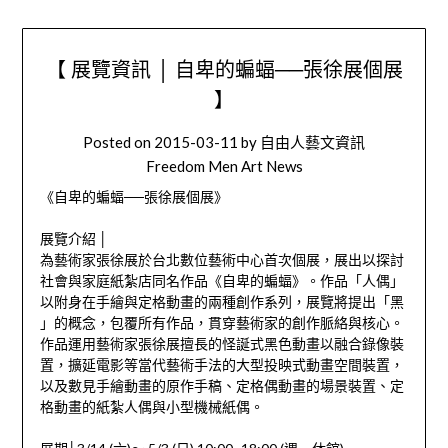
【 展覽資訊 │ 自卑的蝙蝠──張徐展個展
】
Posted on
2015-03-11
by
自由人藝文資訊
Freedom Men Art News
《自卑的蝙蝠──張徐展個展》
展覽介紹 │
為藝術家張徐展於台北數位藝術中心首次個展，展出以探討
社會與家庭紙紮店同名作品《自卑的蝙蝠》。作品「人偶」
以附身在手繪與定格動畫的兩種創作系列，展覽將提出「黑
」的概念，包覆所有作品，貫穿藝術家的創作脈絡與核心。
作品運用藝術家張徐展擅長的怪誕式黑色動畫以融合錄像裝
置，擴延電影等當代藝術手法的大型投映式動畫空間裝置，
以及數見手繪動畫的原作手稿、定格偶動畫的場景裝置、定
格動畫的紙紮人偶與小型機械紙偶。