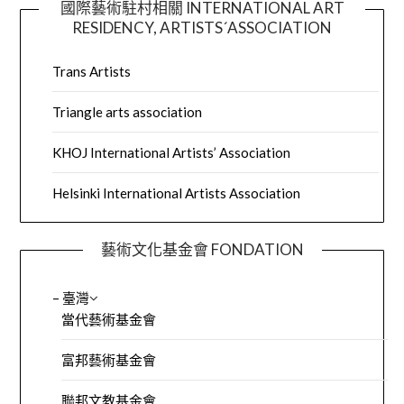
國際藝術駐村相關 INTERNATIONAL ART
RESIDENCY, ARTISTS´ASSOCIATION
Trans Artists
Triangle arts association
KHOJ International Artists’ Association
Helsinki International Artists Association
藝術文化基金會 FONDATION
– 臺灣
當代藝術基金會
富邦藝術基金會
聯邦文教基金會