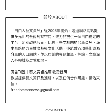
關於 ABOUT
「自由人藝文資訊」從2008年開始，透過網路網站提
供多元化的藝術對談空間，致力於提供一個自由穩定的
平台，定期轉貼展覽、比賽、藝文相關的最新資訊，藉
由網路的力量推廣藝術文化活動。連結數百項藝術資源
分享的入口網站，並以原創的專題報導、評論、文章深
入各領域及展覽現場。
廣告刊登｜藝文資訊推廣 收費說明
歡迎提供藝文資訊及連結，以及任何合作可能，請洽來
信。
freedommennews@gmail.com
COUNTER