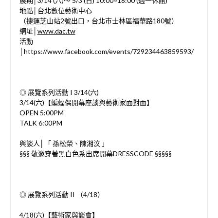
展期│3/14 (六)～ 5/3 (日) 10:00~18:00 (週一休館)
地點│台北數位藝術中心
（捷運芝山站2號出口，台北市士林區福華路180號）
網址│
www.dac.tw
活動
│https://www.facebook.com/events/729234463859593/
◎ 展覽系列活動 I 3/14(六)
3/14(六)【蝙蝠偶開幕座談與藝術家面對面】
OPEN 5:00PM
TALK 6:00PM
與談人│「 孫松榮、陳湘汶 」
§§§ 敬邀穿著黑白色系出席開幕DRESSCODE §§§§§
◎ 展覽系列活動 II （4/18）
4/18(六)【藝術家與談會】