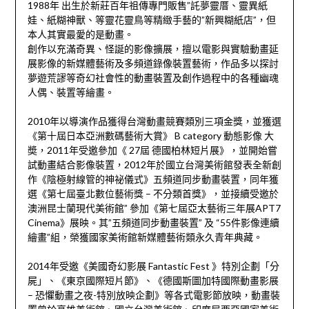
1988年 出生於新莊百年祖傳專門販售”託夢靈厝、靈異紙
娃、紙糊
神獸、等靈花靈鳥等精緻手藝的”新興糊紙店”，但
本人其
實最愛的是動畫。
創作以充滿奇異、怪誕的影像擴展，擅以電影與實驗動畫延
展影像的新媒體藝術及多頻道錄像裝置藝術，作品多以探討
夢遊荒謬等奇幻社會性的動畫裝置及創作過程中的各種幽魂
人偶、裝置等繪畫。
2010年以導演作品獲得台灣動畫競賽類別三項金獎，並
獲選
《第十屆日本亞洲數碼藝術大賞》 B category 動態影像 大
奬，2011年受邀參加《 27屆 德國柏林短片展》，並開始嘗
試動畫結合影像裝置，201
2年於國立台灣美術館發表全新創
作《陰極射線管的神祕儀
式》五頻道同步動畫裝置，同年獲
選《第七屆臺北數位藝術
獎 – 不分類首獎》，並接續受邀於
澳洲昆士蘭現代美術館” 參加《第七屆亞太藝術三年展APT7
Cinema》展映。其”五頻道同步動畫裝置” 及 “55件影像連續
繪畫”組，榮獲國家美術館新媒體藝術類
永久青年典藏。
2014年受邀《美國奇幻影展 Fantastic Fest 》特別企劃「分
屍」、《東京國際短片節》、《德國斯圖加
特國際動畫影展
– 恐懼動畫之夜-特別放映企劃》等各式電影節放映，動畫裝