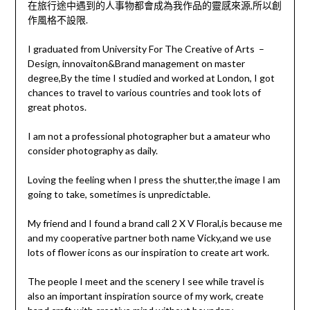
在旅行途中遇到的人事物都會成為我作品的靈感來源,所以創
作風格不設限.
I graduated from University For The Creative of Arts
–
Design, innovaiton&Brand management on master
degree,By the time I studied and worked at London, I got
chances to travel to various countries and took lots of
great photos.
I am not a professional photographer but a amateur who
consider photography as daily.
Loving the feeling when I press the shutter,the image I am
going to take, sometimes is unpredictable.
My friend and I found a brand call 2 X V Floral,is because me
and my cooperative partner both name Vicky,and we use
lots of flower icons as our inspiration to create art work.
The people I meet and the scenery I see while travel is
also an important inspiration source of my work, create