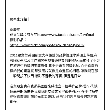
藝術家介紹｜
孫慶諭
成立品牌：雙Ｖ花https://www.facebook.com/2xvfloral
攝影作品：
https://www.flickr.com/photos/96787323@N02/
2011畢業於英國創意大學設計與品牌管理學系碩士學位,在
英國就學以及工作期間有機會遊歷於各的國家,而累積了不少
在旅途中拍攝的美麗影像,我不是專業的攝影師, 而是喜歡拍
攝給我的驚喜感,每張照片就像是命運般的相遇, 讓我能在那
一瞬間按下快門.攝影不是我的專長, 但是是日常.
我與朋友也在我從英國回來時成立一個手作品牌-雙Ｖ花,這
個品牌的來由是我和我朋友英文名字都是Vicky, 在手作品中
也很喜歡運用花的元素為靈感, 藉由我們各自擅長的媒材去
創作.