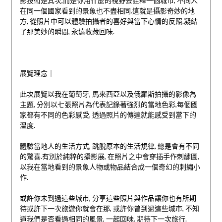
影技術是其次,而是你用什麼的視野去詮釋一個城市, 不同人
在同一個國家看到的景象也不盡相同.這就是攝影奇妙的地
方, 從照片中可以體驗拍攝者的喜好與當下心情的反照.凝結
了那美妙的瞬間, 永遠收藏回味.
展覽理念｜
此次展覽以我在葡萄牙, 馬來西亞以及俄羅斯拍攝的影像為
主題, 分別以七張照片為代表記錄著強烈的當地色彩,每個國
家都有不同的色彩感受, 透過照片的傳達就能感受到當下的
溫度.
體驗當地人的生活方式, 跳脫原本的生活規律, 總是會有不同
的驚喜.有別於純粹的攝影展, 在照片之中會穿插手作刺繡圖,
以我在當地看到的景象人物或物品結合成一個奇幻的刺繡小
作.
或許你未到過這些城市, 分享這些照片與作品讓你也有所期
待或許下一次旅遊你就會在那, 或許你曾到過這些城市, 不知
道我們是否看過相同的風景, 一起回味. 期待下一次旅行.