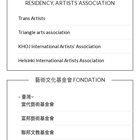
RESIDENCY, ARTISTS´ASSOCIATION
Trans Artists
Triangle arts association
KHOJ International Artists’ Association
Helsinki International Artists Association
藝術文化基金會 FONDATION
– 臺灣
當代藝術基金會
富邦藝術基金會
聯邦文教基金會