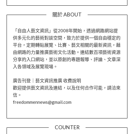
關於 ABOUT
「自由人藝文資訊」從2008年開始，透過網路網站提
供多元化的藝術對談空間，致力於提供一個自由穩定的
平台，定期轉貼展覽、比賽、藝文相關的最新資訊，藉
由網路的力量推廣藝術文化活動。連結數百項藝術資源
分享的入口網站，並以原創的專題報導、評論、文章深
入各領域及展覽現場。
廣告刊登｜藝文資訊推廣 收費說明
歡迎提供藝文資訊及連結，以及任何合作可能，請洽來
信。
freedommennews@gmail.com
COUNTER