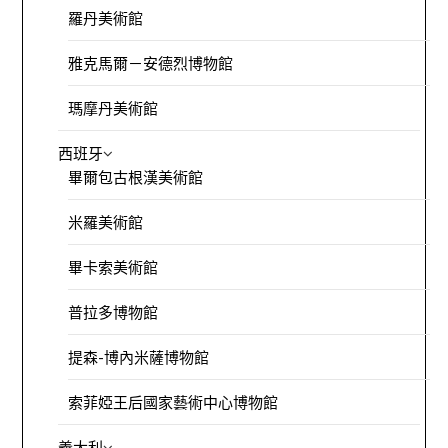
羅丹美術館
雅克馬爾－安德烈博物館
瑪摩丹美術館
西班牙
畢爾包古根漢美術館
米羅美術館
畢卡索美術館
普拉多博物館
提森-博內米薩博物館
索菲婭王后國家藝術中心博物館
義大利