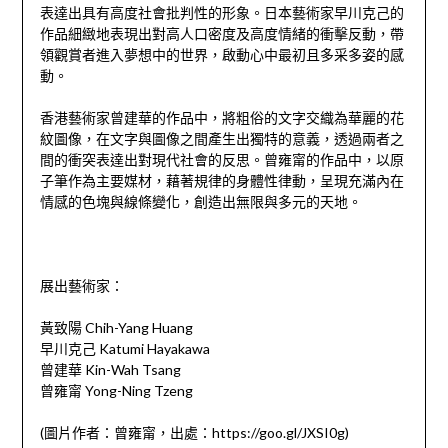
表達出具有高度社會批判性的形象。日本藝術家早川克己的
作品細緻地表現出對高人口密度及高度情緒的衝擊反動，帶
領觀賞者進入夢想中的世界，啟動心中最初且多采多姿的感
動。
香港藝術家曾建華的作品中，將粗俗的文字交織為華麗的花
紋圖像，在文字與圖像之間產生出獨特的意義，透過兩者之
間的衝突表達出對現代社會的反思。曾雍甯的作品中，以原
子筆作為主要媒材，藉著規律的身體性律動，呈現充滿內在
情感的色塊與線條變化，創造出無限與多元的天地。
展出藝術家：
黃致陽 Chih-Yang Huang
早川克己 Katumi Hayakawa
曾建華 Kin-Wah Tsang
曾雍甯 Yong-Ning Tzeng
(圖片作者：曾雍甯，出處：https://goo.gl/JXSI0g)