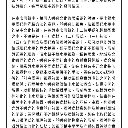
果，然而，作為一種創作媒材，其文化內涵亦藉此不斷被保
持與擴充，進而呈現多義性的發展情況。
在本次展覽中，策展人透過文化象限議題的討論，提出對水
墨當代性詮釋方法的意見，並透過此視角，檢視當代水墨中
的諸多文化特質。在參與本次展覽的十二位受邀年輕藝術家
之中，不論是在（一）媒材、（二）形式、（三）技法、
（四）創作觀念及當代身份探討等議題上，都可以見到與傳
統或現代水墨的巨大差異，顯示當代文化正不斷擴展、形塑
與延異的現象。清水峰子將水墨視為一種跨國家、地域及文
化邊界的媒介，透過在不同社會中的身體實踐經驗，媒合篆
刻、膠彩與水墨等不同媒材元素，創造出具有多元文化指涉
的視覺趣味；高甄斈以彩墨併用的手法，營造有如X光透視
般的「計白當黑」視覺效果，藉以彰顯真實與虛幻之間的辯
證關係；石垣美幸則透過對傳統山水皴法概念、結構空間的
解構，以細膩獨特的毛線編織手法，形塑盈柔、婉轉與女性
性別化的山水語彙；許維頴盡可能降低筆墨趣味、繪畫性在
畫面中的主導位置，透過跨媒材技法的互補、串聯，強調透
光與不透光的虛實並存效果，探討媒材複製性及其論述疆域
的問題；黃昱斌利用碎紙黏貼及揉紙效果，製造出取代皴法
古典說明式的肌理效果，並透過動物寓言的形塑，探討性意
識與情慾流動的狀態；曾霆羽藉由平面及立體裝置等雙向實