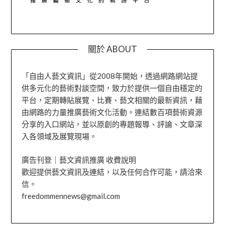
關於 ABOUT
「自由人藝文資訊」從2008年開始，透過網路網站提
供多元化的藝術對談空間，致力於提供一個自由穩定的
平台，定期轉貼展覽、比賽、藝文相關的最新資訊，藉
由網路的力量推廣藝術文化活動。連結數百項藝術資源
分享的入口網站，並以原創的專題報導、評論、文章深
入各領域及展覽現場。
廣告刊登｜藝文資訊推廣 收費說明
歡迎提供藝文資訊及連結，以及任何合作可能，請洽來
信。
freedommennews@gmail.com