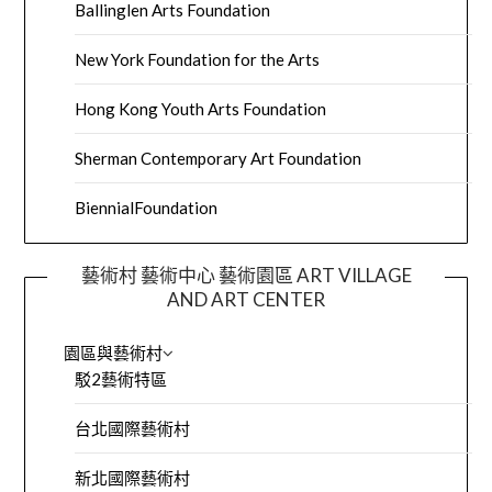
Ballinglen Arts Foundation
New York Foundation for the Arts
Hong Kong Youth Arts Foundation
Sherman Contemporary Art Foundation
BiennialFoundation
藝術村 藝術中心 藝術園區 ART VILLAGE
AND ART CENTER
園區與藝術村
駁2藝術特區
台北國際藝術村
新北國際藝術村