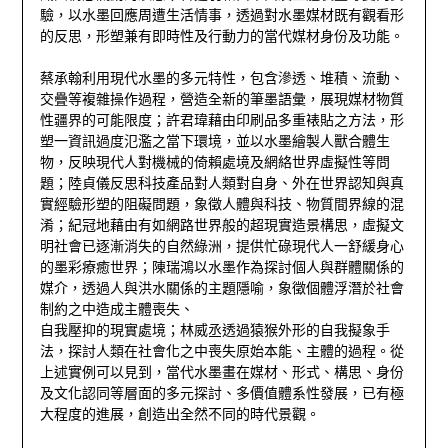
驗，以水墨回應周遭生活情事，透過對水墨媒材既有觀看形
的反思，形塑兼有即時性及行動力的當代媒材身份及功能。
蔡承翰利用現代水墨的多元特性，包含滲透、堆積、流動、
交疊等複雜操作過程，營造全新的筆墨語彙，展現媒材物質
性疆界的可能限度；許君瑋藉由印刷品多重裱貼之方法，形
塑一資訊過度氾濫之當下環境，並以水墨繪製人獸合體生
物，反映現代人對機械的倚賴處境及網絡世界虛擬性等問
題；陸貞儀反思科技產品對人類對自身、外在世界認知與真
實經驗形塑的阻礙問題，象徵人體與科技、物質間界線的混
淆；紀冠地藉由有如網路世界般的超現實造景構思，虛擬文
明社會已逐漸消失的自然綠洲，提供忙碌現代人一舒緩身心
的墨彩療癒世界；陳瑞鴻以水墨作為探討個人與群體關係的
媒介，透過人與洪水關係的主題隱喻，象徵個體浮潛於社會
制約之中造成主體喪失、
自我壓抑的現實處境；林威丞透過猿猴外形的自我擬象手
法，探討人類在社會化之中喪失原始本能、主體的過程。從
上述實例可以見到，當代水墨畫在媒材、形式、構思、身份
及文化認同等層面的多元探討、多價值體系性發展，已有極
大程度的進展，創造出全然不同的時代景觀。