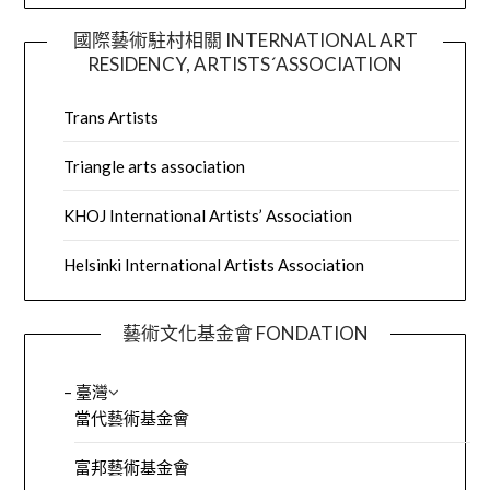
國際藝術駐村相關 INTERNATIONAL ART
RESIDENCY, ARTISTS´ASSOCIATION
Trans Artists
Triangle arts association
KHOJ International Artists’ Association
Helsinki International Artists Association
藝術文化基金會 FONDATION
– 臺灣
當代藝術基金會
富邦藝術基金會