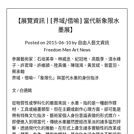
【展覽資訊 | [界域/借喻] 當代新象限水
墨展】
Posted on
2015-06-10
by
自由人藝文資訊
Freedom Men Art News
參展藝術家：石垣美幸、林威丞、紀冠地、高甄斈、清水峰
子、許君瑋、許維頴、陸真儀、陳瑞鴻、黃昱斌、曾霆羽、
蔡承翰
界域‧借喻─「象限化」與當代水墨的身份指涉
文 / 白適銘
從物質性或學科化的層面來說，水墨，指的是一種創作媒
材、工具或繪畫類型，但在主觀或創作心理方面，卻可能是
帶有特殊文化指涉、藝術家個人身份意識表徵的形式媒介。
即便進入到現當代，傳統水墨雖然歷經改革派的諸多猛烈抨
擊，透過現代化的推動，在形式上產生諸多實驗性的改革成