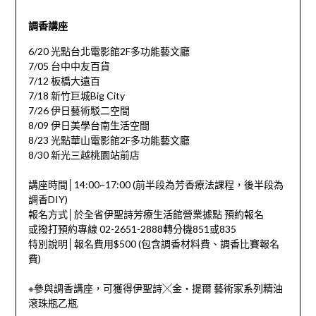
調
香講座
6/20 光點台北電影館2F多功能藝文廳
7/05 台中中友百貨
7/12 板橋大遠百
7/18 新竹巨城Big City
7/26 伊日藝術駁二空間
8/09 伊日美學台南生活空間
8/23 光點華山電影館2F多功能藝文廳
8/30 新光三越桃園站前店
講座時間│14:00~17:00 (前半段為芳香療法課程，後半段為
調香DIY)
報名方式│於全省伊聖詩芳療生活館營業據點 預約報名
或撥打預約專線 02-2651-2888轉分機851或835
特別說明│報名費用$500 (包含調香材料費、調香比賽報名
費)
※參與調香講座，可獲得伊聖詩╳金‧提爾 藝術家系列精油
滾珠瓶乙瓶