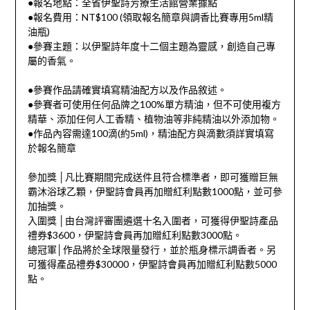
●報名地點：全省伊聖詩芳療生活館營業據點
●報名費用：NT$100 (領取報名簡章與調香比賽專用5ml精
油瓶)
●參賽主題：以伊聖詩年度十二個主題為靈感，創造自己專
屬的香氣。
●參賽作品請確實填寫精油配方以及作品敘述。
●參賽者可使用任何品牌之100%單方精油，但不可使用複方
精華、添加任何人工香精、植物油等非純精油以外添加物。
●作品內容需達100滴(約5ml)，精油配方與滴數須詳實填寫
於報名簡章
參加獎 │凡比賽期間完成送件且符合標準者，即可獲贈巨無
霸沐浴球乙顆，伊聖詩會員再加贈紅利點數1000點，並可參
加抽獎。
入圍獎 │由台灣評審團遴選十名入圍者，可獲得伊聖詩產品
禮券$3600，伊聖詩會員再加贈紅利點數3000點。
總冠軍│作品將於全球限量發行，並於瓶身標示調香者。另
可獲得產品禮券$30000，伊聖詩會員再加贈紅利點數5000
點。