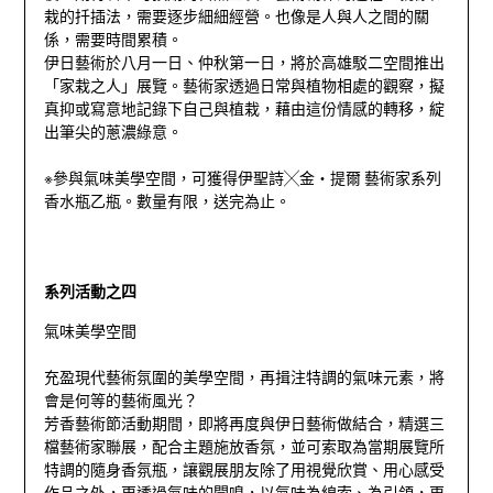
栽的扦插法，需要逐步細細經營。也像是人與人之間的關
係，需要時間累積。
伊日藝術於八月一日、仲秋第一日，將於高雄駁二空間推出
「家栽之人」展覽。藝術家透過日常與植物相處的觀察，擬
真抑或寫意地記錄下自己與植栽，藉由這份情感的轉移，綻
出筆尖的蔥濃綠意。
※參與氣味美學空間，可獲得伊聖詩╳金‧提爾 藝術家系列
香水瓶乙瓶。數量有限，送完為止。
系列活動之四
氣味美學空間
充盈現代藝術氛圍的美學空間，再揖注特調的氣味元素，將
會是何等的藝術風光？
芳香藝術節活動期間，即將再度與伊日藝術做結合，精選三
檔藝術家聯展，配合主題施放香氛，並可索取為當期展覽所
特調的隨身香氛瓶，讓觀展朋友除了用視覺欣賞、用心感受
作品之外，更透過氣味的聞嗅，以氣味為線索、為引領，更