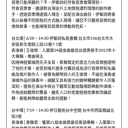
音樂只能用聽的？不，伊聖詩的芳香音樂會聞得到。
芳香音樂會，邀請對台灣這片土地懷抱濃烈情懷的創作歌
手，透過音樂傳達個人理念，並配合演出曲目，伊聖詩將香
氛以各種不同型態的方式融入現場，讓您不只聽見音樂的旋
律與故事，也能嗅吸到音樂的律動與色彩。
台北場│6/28，14:00 伊聖詩私房書櫃 台北市106台北市大
安區新生南路三段22巷7-1號
表演者│王俊傑：入圍第24屆金曲最佳台語男歌手2013年十
大專輯、單曲得主
因視神經萎縮而先天全盲，靠著堅定的意志力向音樂圈證明
了他的才華，並受到唱片圈多方矚目成為流行音樂界知名編
曲及唱片製作人。被譽為鋼琴詩人的王俊傑，不論在演奏或
演唱作品的彈奏中，細膩又具有張力的鋼琴觸鍵都令人印象
深刻，擅長在演出中與台下聽眾互動並臨場即興創作演唱，
作為送給聽眾的驚喜，膾炙人口的老歌經過他重新改編詮
釋，都能夠帶給聽眾全新的感動！
台中場│7/19，14:00 伊日藝術台中空間 台中市西區精誠五
街2號
表演者│曾雅君：獲第21屆金曲獎最佳客語專輯，入圍第21