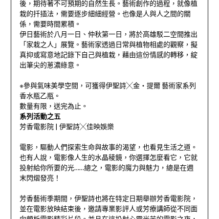
後，期待著不可預期的自然生長。藝術創作的過程，就像植
栽的扦插法，需要逐步細細經營。也像是人與人之間的關
係，需要時間累積。
伊日藝術於八月一日、仲秋第一日，將於高雄駁二空間推出
「家栽之人」展覽。藝術家透過日常與植物相處的觀察，擬
真抑或寫意地記錄下自己與植栽，藉由這份情感的轉移，綻
出筆尖的蔥濃綠意。
※參與氣味美學空間，可獲得伊聖詩╳金‧提爾 藝術家系列
香水瓶乙瓶。
數量有限，送完為止。
系列活動之五
芳香電影院 | 伊聖詩╳佳映娛樂
電影，驅動人們探索生命與故事的渴望，也看見生活之道。
也有人說，電影像人生的水晶稜鏡，你選擇怎麼看它，它就
投射給你所要的光……總之，電影的魔力與魅力，總是在週
末閃熠發亮！
芳香藝術季期間，伊聖詩也將在特定日期舉辦芳香電影院，
並在電影放映結束後，邀請專業影評人或芳療講師從不同面
向頗析電影精彩片段。並且在這投射心靈光芒的電影之夜，