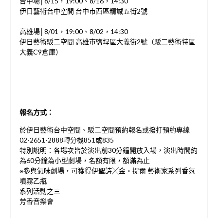
台中場│8/15，19:00、8/16，14:30
伊日藝術台中空間 台中市西區精誠五街2號
高雄場│8/01，19:00、8/02，14:30
伊日藝術駁二空間 高雄市鹽埕區大義街2號（駁二藝術特區
大義C9倉庫）
報名方式：
於伊日藝術台中空間、駁二空間預約報名或撥打預約專線
02-2651-2888轉分機851或835
特別說明：各場次皆於演出前30分鐘開放入場，演出時間約
為60分鐘為小型劇場，名額有限，額滿為止
※參與氣味劇場，可獲得伊聖詩╳金‧提爾 藝術家系列香氛
噴霧乙瓶
系列活動之三
芳香音樂會