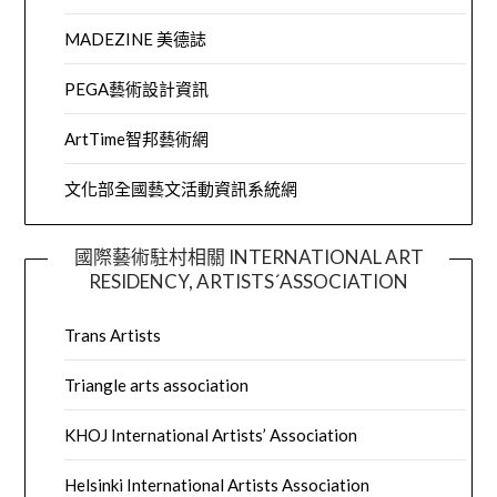
MADEZINE 美德誌
PEGA藝術設計資訊
ArtTime智邦藝術網
文化部全國藝文活動資訊系統網
國際藝術駐村相關 INTERNATIONAL ART
RESIDENCY, ARTISTS´ASSOCIATION
Trans Artists
Triangle arts association
KHOJ International Artists’ Association
Helsinki International Artists Association