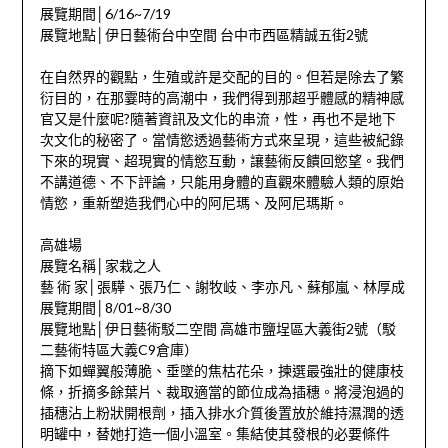
展覽期間│6/16~7/19
展覽地點│伊日藝術台中空間 台中市西區精誠五街2號
在自然界的觀點，生殖或許是交配的目的。但若是除去了繁
衍目的，在那霎時的高潮中，我們得到那超乎體感的精神感
官又是什麼呢?隨著資訊及文化的串流，性，再也不是地下
次文化的秘密了。當情慾透過藝術方式來呈現，這些被紀錄
下來的現實、超現實的情慾互動，讓藝術反饋回慾望。我們
不講道德、不下評論，只能用身體的直觀來體驗人類的原始
情慾，重新塑造我們心中的阿尼瑪、及阿尼瑪斯。
高雄場
展覽名稱│家栽之人
藝 術 家│張驊、張乃仁、謝牧岐、李亦凡、蘇郁嵐、林厚成
展覽期間│8/01~8/30
展覽地點│伊日藝術駁二空間 高雄市鹽埕區大義街2號（駁
二藝術特區大義C9倉庫）
摘下如蟬翼般薄脆、垂墜的焦枯花朵，揀選最強壯的健康枝
條，折摘多餘葉片、裁取適當的節位成為插穗。將浸泡過的
插穗沾上粉狀開根劑，插入排水介質後置放於維持濕潤的透
明罐中，替她打造一個小溫室。集結使其發根的必要條件