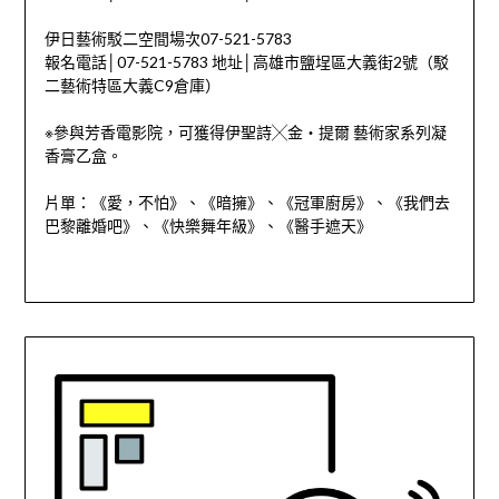
伊日藝術駁二空間場次07-521-5783
報名電話│07-521-5783 地址│高雄市鹽埕區大義街2號（駁
二藝術特區大義C9倉庫）
※參與芳香電影院，可獲得伊聖詩╳金‧提爾 藝術家系列凝
香膏乙盒。
片單：《愛，不怕》、《暗擁》、《冠軍廚房》、《我們去
巴黎離婚吧》、《快樂舞年級》、《醫手遮天》