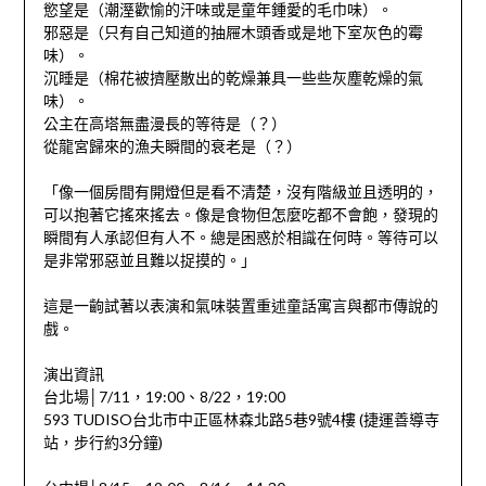
慾望是（潮溼歡愉的汗味或是童年鍾愛的毛巾味）。
邪惡是（只有自己知道的抽屜木頭香或是地下室灰色的霉
味）。
沉睡是（棉花被擠壓散出的乾燥兼具一些些灰塵乾燥的氣
味）。
公主在高塔無盡漫長的等待是（？）
從龍宮歸來的漁夫瞬間的衰老是（？）
「像一個房間有開燈但是看不清楚，沒有階級並且透明的，
可以抱著它搖來搖去。像是食物但怎麼吃都不會飽，發現的
瞬間有人承認但有人不。總是困惑於相識在何時。等待可以
是非常邪惡並且難以捉摸的。」
這是一齣試著以表演和氣味裝置重述童話寓言與都市傳說的
戲。
演出資訊
台北場│7/11，19:00、8/22，19:00
593 TUDISO台北市中正區林森北路5巷9號4樓 (捷運善導寺
站，步行約3分鐘)