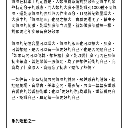
氣味在科學上的定義是，人類嗅覺系統對於散佈空氣中的某
些特定分子的感應，而人類的大腦不僅能識別1000種不同氣
味，還能憑氣味的強烈與否作出區分，且隨着記錄量增大，
大腦中的「氣味地圖」也隨之擴大。實驗更證明了，藉由不
同氣味的刺激，能增加腦部血流量，就如做腦部體操一樣，
對預防老年痴呆有良好效果。
氣味的記憶容量可以增大，氣味的版圖也可以擴大，那麼，
可曾想過，是否可以有一個更好的自己？也是否問過自己：
｢如果時間可以倒轉，想把握什麼？能改變什麼？｣內在那個
初出茅廬、曾經帶著一股傻勁，為了夢想往前衝的自己，究
竟為了什麼原因，竟遺忘了初衷？退卻了熱情？
一如往昔，伊聖詩將展開氣味的雙翼，飛越感官的藩籬，翱
翔過劇場、音樂會、美學空間、電影院，展演一幕幕多重感
官饗宴的芳香藝術季；也以｢更好的你｣為導覽，重新看見自
己、認識自己，具足每一個更好的自己。
系列活動之一