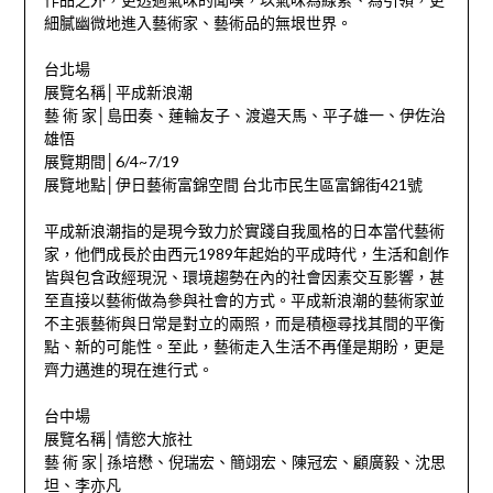
細膩幽微地進入藝術家、藝術品的無垠世界。
台北場
展覽名稱│平成新浪潮
藝 術 家│島田奏、蓮輪友子、渡邉天馬、平子雄一、伊佐治
雄悟
展覽期間│6/4~7/19
展覽地點│伊日藝術富錦空間 台北市民生區富錦街421號
平成新浪潮指的是現今致力於實踐自我風格的日本當代藝術
家，他們成長於由西元1989年起始的平成時代，生活和創作
皆與包含政經現況、環境趨勢在內的社會因素交互影響，甚
至直接以藝術做為參與社會的方式。平成新浪潮的藝術家並
不主張藝術與日常是對立的兩照，而是積極尋找其間的平衡
點、新的可能性。至此，藝術走入生活不再僅是期盼，更是
齊力邁進的現在進行式。
台中場
展覽名稱│情慾大旅社
藝 術 家│孫培懋、倪瑞宏、簡翊宏、陳冠宏、顧廣毅、沈思
坦、李亦凡