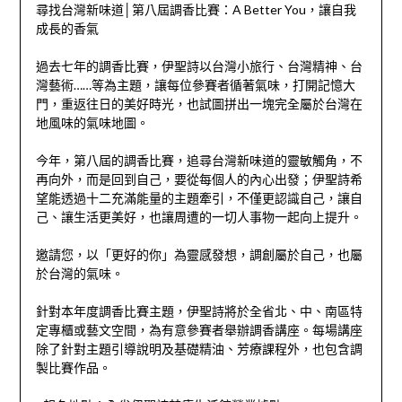
尋找台灣新味道│第八屆調香比賽：A Better You，讓自我
成長的香氣
過去七年的調香比賽，伊聖詩以台灣小旅行、台灣精神、台
灣藝術……等為主題，讓每位參賽者循著氣味，打開記憶大
門，重返往日的美好時光，也試圖拼出一塊完全屬於台灣在
地風味的氣味地圖。
今年，第八屆的調香比賽，追尋台灣新味道的靈敏觸角，不
再向外，而是回到自己，要從每個人的內心出發；伊聖詩希
望能透過十二充滿能量的主題牽引，不僅更認識自己，讓自
己、讓生活更美好，也讓周遭的一切人事物一起向上提升。
邀請您，以「更好的你」為靈感發想，調創屬於自己，也屬
於台灣的氣味。
針對本年度調香比賽主題，伊聖詩將於全省北、中、南區特
定專櫃或藝文空間，為有意參賽者舉辦調香講座。每場講座
除了針對主題引導說明及基礎精油、芳療課程外，也包含調
製比賽作品。