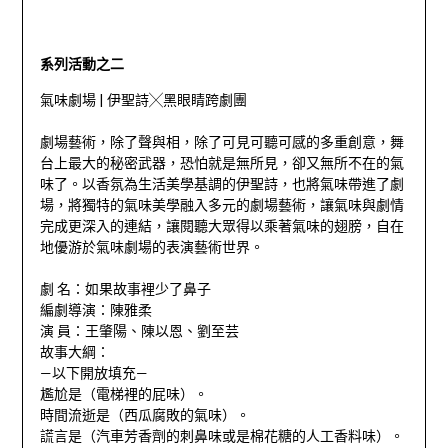
系列活動之二
氣味劇場 | 伊聖詩╳黑眼睛跨劇團
劇場藝術，除了聲與相，除了可見可聽可感的多重創意，舞
台上最大的秘密武器，恐怕就是無所見，卻又無所不在的氣
味了。以香氛為生活美學基調的伊聖詩，也將氣味帶進了劇
場，將獨特的氣味美學融入多元的劇場藝術，讓氣味與劇情
完成更深入的連結，讓閱聽大眾得以乘著氣味的翅膀，自在
地優游於氣味劇場的表演藝術世界。
劇 名：如果故事裡少了鼻子
編劇導演：陳雅柔
演 員：王肇陽、陳以恩、劉至芸
故事大綱：
—以下開放填充—
尷尬是（電梯裡的屁味）。
時間流逝是（西瓜腐敗的氣味）。
謊言是（汽車芳香劑的刺鼻味或是棉花糖的人工香料味）。