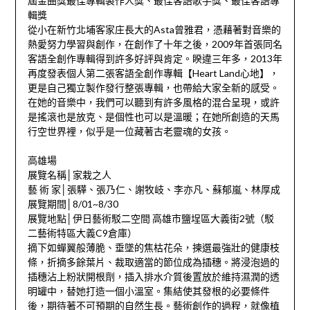
屆金曲獎最佳專輯製作人獎、最佳客語歌手獎、最佳客語專
輯獎
從小在新竹北埔客家庄長大的Asta曾雅君，憑藉著對音樂的
熱愛努力學習與創作，在創作了十年之後，2009年首張同名
客語全創作專輯得到許多好評與肯定。睽違三年多，2013年
再度發表個人第二張客語全創作專輯【Heart Land心地】，
更是自己獨立製作發行整張專輯，也帶給大家全新的感受。
在她的音樂中，我們可以聽到有許多風格的混合呈現，或許
是搖滾也是放克、是個性也可以是溫暖；在她所創造的天馬
行空世界裡，似乎是一位藏著古老靈魂的女孩。
高雄場
展覽名稱│家栽之人
藝 術 家│張驊、張乃仁、謝牧岐、李亦凡、蘇郁嵐、林厚成
展覽期間│8/01~8/30
展覽地點│伊日藝術駁二空間 高雄市鹽埕區大義街2號（駁
二藝術特區大義C9倉庫）
摘下如蟬翼般薄脆、垂墜的焦枯花朵，揀選最強壯的健康枝
條，折摘多餘葉片、裁取適當的節位成為插穗。將浸泡過的
插穗沾上粉狀開根劑，插入排水介質後置放於維持濕潤的透
明罐中，替她打造一個小溫室。集結使其發根的必要條件
後，期待著不可預期的自然生長。藝術創作的過程，就像植