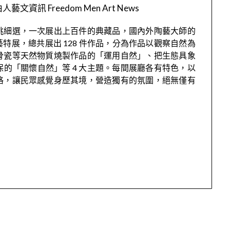
人藝文資訊 Freedom Men Art News
挑細選，一次展出上百件的典藏品，國內外陶藝大師的
藝特展，總共展出 128 件作品，分為作品以觀察自然為
骨瓷等天然物質燒製作品的「運用自然」、把生態具象
的「關懷自然」等 4 大主題。每間展廳各有特色，以
格，讓民眾感覺身歷其境，營造獨有的氛圍，絕無僅有