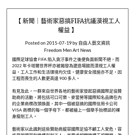
【 新聞｜藝術家惡搞FIFA抗議漠視工人
權益 】
Posted on
2015-07-19
by
自由人藝文資訊
Freedom Men Art News
國際足球協會 FIFA 陷入貪汙事件之後便負面新聞不絕，而
2022 年卡塔爾世界杯亦被揭發為建造場館而漠視工人權
益，工人工作和生活環境均欠佳，健康安全措施亦不足，因
工程而喪生的人數更高達 900 多人。
有見及此，一群來自世界各地的藝術家發起惡搞國際足協贊
助商的活動，將包括可口可樂、麥當勞等國際知名品牌在內
的企業商標改頭換面，其中一個被惡搞的國際信用卡公司
VISA 商標的每一個字母下，都被繪上一個舉手抬標誌的裸
身瘦削工人。
藝術家以此諷刺這些贊助商縱容國際足協不顧工人安危，容