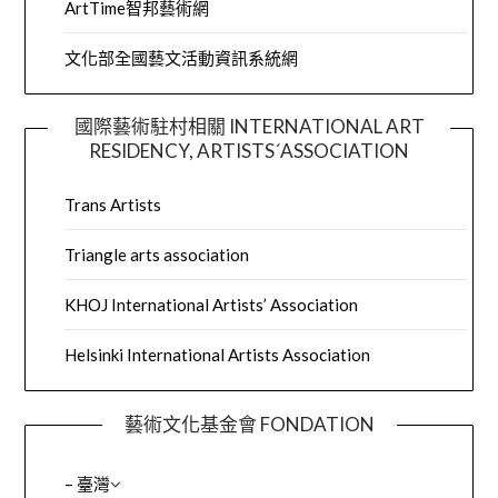
ArtTime智邦藝術網
文化部全國藝文活動資訊系統網
國際藝術駐村相關 INTERNATIONAL ART
RESIDENCY, ARTISTS´ASSOCIATION
Trans Artists
Triangle arts association
KHOJ International Artists’ Association
Helsinki International Artists Association
藝術文化基金會 FONDATION
– 臺灣