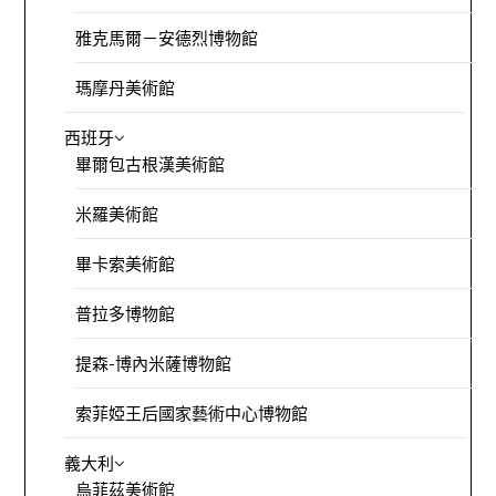
雅克馬爾－安德烈博物館
瑪摩丹美術館
西班牙
畢爾包古根漢美術館
米羅美術館
畢卡索美術館
普拉多博物館
提森-博內米薩博物館
索菲婭王后國家藝術中心博物館
義大利
烏菲茲美術館