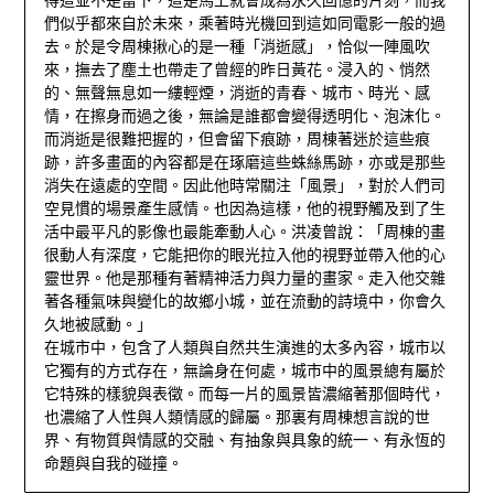
們似乎都來自於未來，乘著時光機回到這如同電影一般的過
去。於是令周棟揪心的是一種「消逝感」，恰似一陣風吹
來，撫去了塵土也帶走了曾經的昨日黃花。浸入的、悄然
的、無聲無息如一縷輕煙，消逝的青春、城市、時光、感
情，在擦身而過之後，無論是誰都會變得透明化、泡沫化。
而消逝是很難把握的，但會留下痕跡，周棟著迷於這些痕
跡，許多畫面的內容都是在琢磨這些蛛絲馬跡，亦或是那些
消失在遠處的空間。因此他時常關注「風景」，對於人們司
空見慣的場景產生感情。也因為這樣，他的視野觸及到了生
活中最平凡的影像也最能牽動人心。洪凌曾說：「周棟的畫
很動人有深度，它能把你的眼光拉入他的視野並帶入他的心
靈世界。他是那種有著精神活力與力量的畫家。走入他交雜
著各種氣味與變化的故鄉小城，並在流動的詩境中，你會久
久地被感動。」
在城市中，包含了人類與自然共生演進的太多內容，城市以
它獨有的方式存在，無論身在何處，城市中的風景總有屬於
它特殊的樣貌與表徵。而每一片的風景皆濃縮著那個時代，
也濃縮了人性與人類情感的歸屬。那裏有周棟想言說的世
界、有物質與情感的交融、有抽象與具象的統一、有永恆的
命題與自我的碰撞。