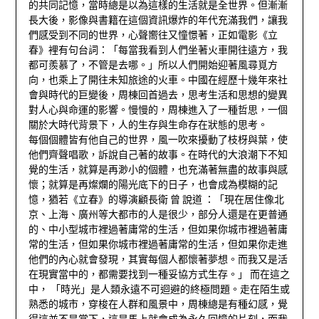
的共同記憶，當時總是以為這樣的生活就是全世界。但漸漸
長大後，影像與書籍在這個資訊爆炸的年代充滿我們，讓我
們感受到不同的世界，心聲嚮往又憧憬著，正如電影《立
春》裡有句台詞：「每當我看到人們坐著火車開往遠方，我
都可羨慕了，不管是去哪。」所以人們開始迎著風尋覓方
向，也乘上了開往未知旅途的火車。中國在經歷十幾年來社
會與時代的巨變後，周棟回首過去，思考生活和思想的變異
對人心與命運的影響。慢慢的，周棟進入了一種哲思，一個
關於大時代背景下，人的生存與生命存在狀態的思考。
每個個體皆有他自己的世界，風一吹來擾動了枝枒與葉，使
他們齊聲唱歌，訴說自己著的故事。在時代的大浪潮下不知
覺的生活，就算是再渺小的個體，也充滿著無盡的故事與感
懷；就算是再燦爛的陽光底下的日子，也會成為模糊的記
憶，猶若《立春》的導演顧長衛 曾 說道 ：「現在居住像北
京、上海、廣州等大都市的人是很少，部分人還是在更普通
的、中小型城市裡過著庸常的生活，但如果你城市裡過著庸
常的生活，但如果你城市裡過著庸常的生活，但如果你走進
他們的內心就會發現，其實每個人都懷著夢想。而我又是活
在現實當中的，都需要找到一種妥協方式生存。」 而在這之
中， 「時光」是人類永遠不可迴避的終極問題。走在陌生或
熟悉的城市，穿梭在人群和風景中，周棟總是有種幻感，覺
得這並不是當下，這是馬上就會成為永久回憶的片刻，而我