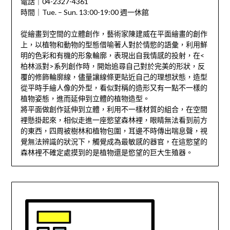
電話｜04-2327-4361
時間｜Tue. – Sun. 13:00-19:00 週一休館
從繪畫到空間的立體創作，藝術家陳建威在平面繪畫的創作
上，以植物和動物的型態借喻著人對於情慾的語彙，利用鮮
明的色彩和有機的形象輪廓，表現出自我情感的投射，在<
柏林派對>系列創作時，開始追尋自己對於完美的形狀，反
覆的修飾輪廓線，儘量讓線條更貼近自己的理想狀態，造型
從平時手繪人像的外型，看似對稱的造形又有一點不一樣的
植物姿態，進而延伸到立體的植物造型。
將平面做創作延伸到立體，利用不一樣材質的組合，在空間
裡懸掛起來，相似走進一座慾望森林裡，眼睛無法看到前方
的東西，四周被樹林和植物包圍，耳邊不時傳出喘息聲，視
覺無法辨識的狀況下，觸覺成為最敏感的器官，在這慾望的
森林裡不確定處摸到的是植物還是慾望的巨大生殖器。