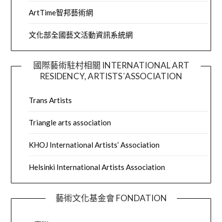
ArtTime智邦藝術網
文化部全國藝文活動資訊系統網
國際藝術駐村相關 INTERNATIONAL ART
RESIDENCY, ARTISTS´ASSOCIATION
Trans Artists
Triangle arts association
KHOJ International Artists’ Association
Helsinki International Artists Association
藝術文化基金會 FONDATION