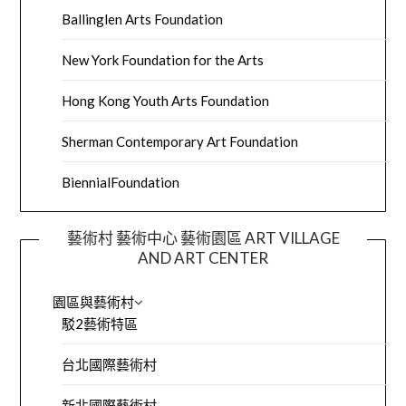
Ballinglen Arts Foundation
New York Foundation for the Arts
Hong Kong Youth Arts Foundation
Sherman Contemporary Art Foundation
BiennialFoundation
藝術村 藝術中心 藝術園區 ART VILLAGE
AND ART CENTER
園區與藝術村
駁2藝術特區
台北國際藝術村
新北國際藝術村