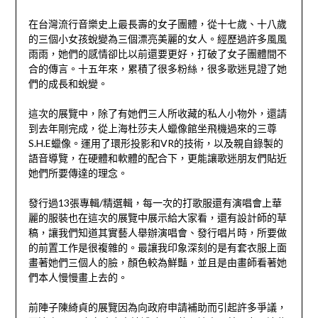
在台灣流行音樂史上最長壽的女子團體，從十七歲、十八歲
的三個小女孩蛻變為三個漂亮美麗的女人。經歷過許多風風
雨雨，她們的感情卻比以前還要更好，打破了女子團體間不
合的傳言。十五年來，累積了很多粉絲，很多歌迷見證了她
們的成長和蛻變。
這次的展覽中，除了有她們三人所收藏的私人小物外，還請
到去年剛完成，從上海杜莎夫人蠟像館坐飛機過來的三尊
S.H.E蠟像。運用了環形投影和VR的技術，以及親自錄製的
語音導覽，在硬體和軟體的配合下，更能讓歌迷朋友們貼近
她們所要傳達的理念。
發行過13張專輯/精選輯，每一次的打歌服還有演唱會上華
麗的服裝也在這次的展覽中展示給大家看，還有設計師的草
稿，讓我們知道其實藝人舉辦演唱會、發行唱片時，所要做
的前置工作是很複雜的。最讓我印象深刻的是有套衣服上面
畫著她們三個人的臉，顏色較為鮮豔，並且是由畫師看著她
們本人慢慢畫上去的。
前陣子陳綺貞的展覽因為向政府申請補助而引起許多爭議，