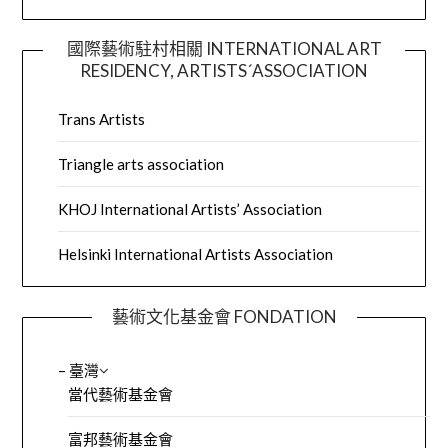
國際藝術駐村相關 INTERNATIONAL ART
RESIDENCY, ARTISTS´ASSOCIATION
Trans Artists
Triangle arts association
KHOJ International Artists’ Association
Helsinki International Artists Association
藝術文化基金會 FONDATION
– 臺灣
當代藝術基金會
富邦藝術基金會