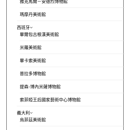
雅克馬爾－安德烈博物館
瑪摩丹美術館
西班牙
畢爾包古根漢美術館
米羅美術館
畢卡索美術館
普拉多博物館
提森-博內米薩博物館
索菲婭王后國家藝術中心博物館
義大利
烏菲茲美術館