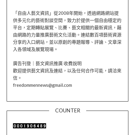
「自由人藝文資訊」從2008年開始，透過網路網站提
供多元化的藝術對談空間，致力於提供一個自由穩定的
平台，定期轉貼展覽、比賽、藝文相關的最新資訊，藉
由網路的力量推廣藝術文化活動。連結數百項藝術資源
分享的入口網站，並以原創的專題報導、評論、文章深
入各領域及展覽現場。
廣告刊登｜藝文資訊推廣 收費說明
歡迎提供藝文資訊及連結，以及任何合作可能，請洽來
信。
freedommennews@gmail.com
COUNTER