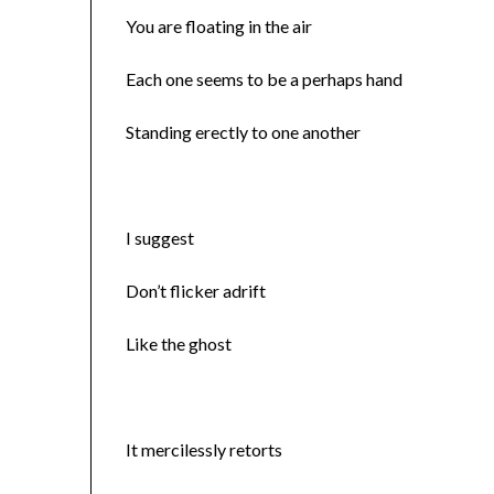
You are floating in the air
Each one seems to be a perhaps hand
Standing erectly to one another
I suggest
Don’t flicker adrift
Like the ghost
It mercilessly retorts