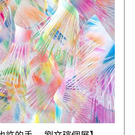
許的手 – 劉文瑄個展】