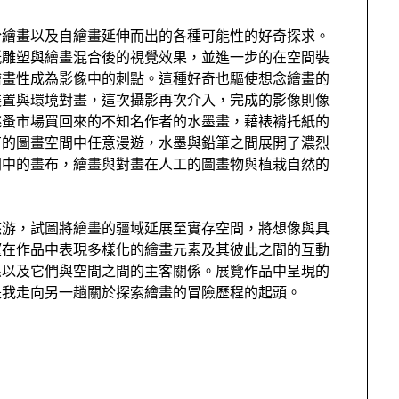
於繪畫以及自繪畫延伸而出的各種可能性的好奇探求。
紙雕塑與繪畫混合後的視覺效果，並進一步的在空間裝
繪畫性成為影像中的刺點。這種好奇也驅使想念繪畫的
裝置與環境對畫，這次攝影再次介入，完成的影像則像
跳蚤市場買回來的不知名作者的水墨畫，藉裱褙托紙的
有的圖畫空間中任意漫遊，水墨與鉛筆之間展開了濃烈
間中的畫布，繪畫與對畫在人工的圖畫物與植栽自然的
悠游，試圖將繪畫的疆域延展至實存空間，將想像與具
望在作品中表現多樣化的繪畫元素及其彼此之間的互動
係以及它們與空間之間的主客關係。展覽作品中呈現的
是我走向另一趟關於探索繪畫的冒險歷程的起頭。