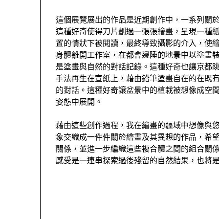
這個展覽展出的作品是近期創作中，一系列關
這種好奇使得刀片劃過一張張繪畫，呈現一種
置的情狀下被閱讀，最終導致攝影的介入，使
身體離開工作室，在都會邊陲的地景中以塗畫
是塗畫與自然的對話記錄。這種好奇也讓京都
手法再生在宣紙上，藉由鉛筆塗畫自在的在既
的對話。這種好奇讓盆景中的植栽被想像成空
姿態中展開。
藉由這些創作過程，我在繪畫的疆域中想像與
象交織成一件件關於繪畫及其異想的作品，希
關係，並進一步編織這些複合體之間的組合關
感受是一連串探索過後殘留的自然結果，也將