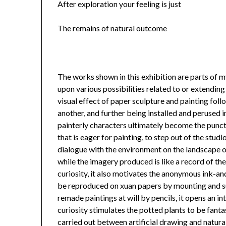
After exploration your feeling is just
The remains of natural outcome
The works shown in this exhibition are parts of m
upon various possibilities related to or extending
visual effect of paper sculpture and painting foll
another, and further being installed and perused i
painterly characters ultimately become the punct
that is eager for painting, to step out of the stud
dialogue with the environment on the landscape o
while the imagery produced is like a record of t
curiosity, it also motivates the anonymous ink-an
be reproduced on xuan papers by mounting and sup
remade paintings at will by pencils, it opens an 
curiosity stimulates the potted plants to be fanta
carried out between artificial drawing and natural