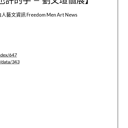
人藝文資訊 Freedom Men Art News
index/647
n/data/343