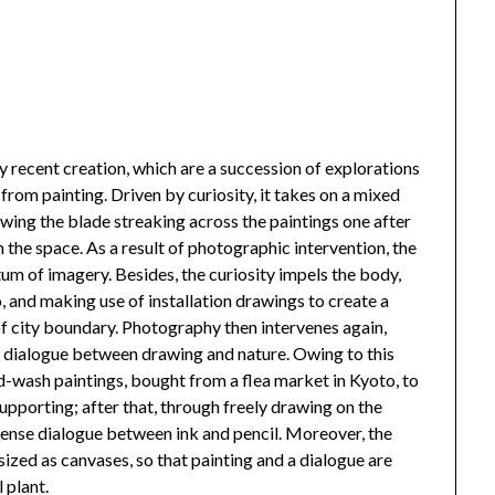
y recent creation, which are a succession of explorations
 from painting. Driven by curiosity, it takes on a mixed
owing the blade streaking across the paintings one after
n the space. As a result of photographic intervention, the
um of imagery. Besides, the curiosity impels the body,
io, and making use of installation drawings to create a
f city boundary. Photography then intervenes again,
he dialogue between drawing and nature. Owing to this
d-wash paintings, bought from a flea market in Kyoto, to
porting; after that, through freely drawing on the
intense dialogue between ink and pencil. Moreover, the
sized as canvases, so that painting and a dialogue are
 plant.