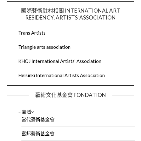
國際藝術駐村相關 INTERNATIONAL ART
RESIDENCY, ARTISTS´ASSOCIATION
Trans Artists
Triangle arts association
KHOJ International Artists’ Association
Helsinki International Artists Association
藝術文化基金會 FONDATION
– 臺灣
當代藝術基金會
富邦藝術基金會