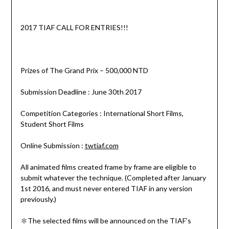
2017 TIAF CALL FOR ENTRIES!!!
Prizes of The Grand Prix – 500,000 NTD
Submission Deadline : June 30th 2017
Competition Categories : International Short Films,
Student Short Films
Online Submission :
twtiaf.com
All animated films created frame by frame are eligible to
submit whatever the technique. (Completed after January
1st 2016, and must never entered TIAF in any version
previously.)
✽The selected films will be announced on the TIAF’s