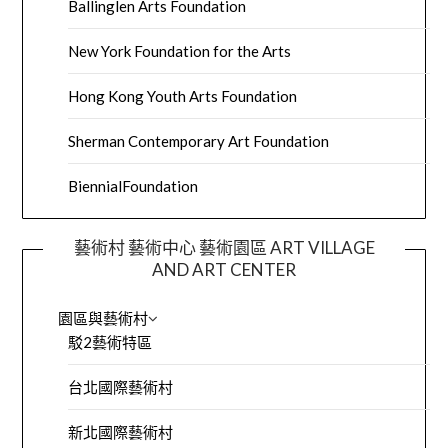
Ballinglen Arts Foundation
New York Foundation for the Arts
Hong Kong Youth Arts Foundation
Sherman Contemporary Art Foundation
BiennialFoundation
藝術村 藝術中心 藝術園區 ART VILLAGE
AND ART CENTER
園區與藝術村
駁2藝術特區
台北國際藝術村
新北國際藝術村