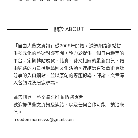
關於 ABOUT
「自由人藝文資訊」從2008年開始，透過網路網站提
供多元化的藝術對談空間，致力於提供一個自由穩定的
平台，定期轉貼展覽、比賽、藝文相關的最新資訊，藉
由網路的力量推廣藝術文化活動。連結數百項藝術資源
分享的入口網站，並以原創的專題報導、評論、文章深
入各領域及展覽現場。
廣告刊登｜藝文資訊推廣 收費說明
歡迎提供藝文資訊及連結，以及任何合作可能，請洽來
信。
freedommennews@gmail.com